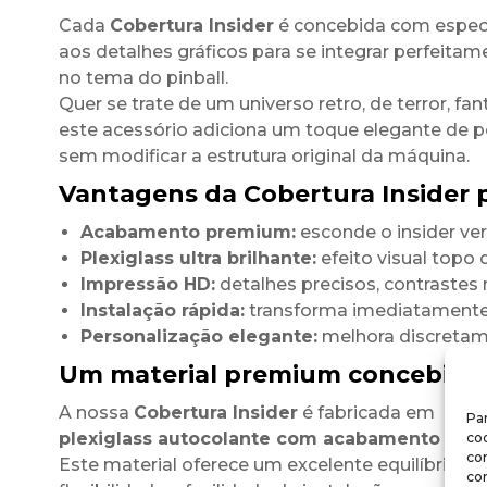
Cada
Cobertura Insider
é concebida com espec
aos detalhes gráficos para se integrar perfeitam
no tema do pinball.
Quer se trate de um universo retro, de terror, fant
este acessório adiciona um toque elegante de 
sem modificar a estrutura original da máquina.
Vantagens da Cobertura Insider p
Acabamento premium:
esconde o insider ve
Plexiglass ultra brilhante:
efeito visual topo
Impressão HD:
detalhes precisos, contrastes 
Instalação rápida:
transforma imediatamente 
Personalização elegante:
melhora discretamen
Um material premium concebido 
A nossa
Cobertura Insider
é fabricada em
Par
plexiglass autocolante com acabamento ultra
coo
co
Este material oferece um excelente equilíbrio ent
co