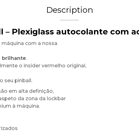
Description
ll – Plexiglass autocolante com 
a máquina com a nossa
 brilhante
.
mente o insider vermelho original,
 seu pinball.
ão em alta definição,
 aspeto da zona da lockbar
mium à máquina.
rizados