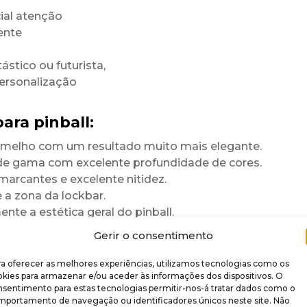
ial atenção
ente
ástico ou futurista,
personalização
ara pinball:
rmelho com um resultado muito mais elegante.
 de gama com excelente profundidade de cores.
marcantes e excelente nitidez.
a zona da lockbar.
te a estética geral do pinball.
para durar
Gerir o consentimento
a oferecer as melhores experiências, utilizamos tecnologias como os
 brilhante
.
kies para armazenar e/ou aceder às informações dos dispositivos. O
nsentimento para estas tecnologias permitir-nos-á tratar dados como o
re rigidez,
mportamento de navegação ou identificadores únicos neste site. Não