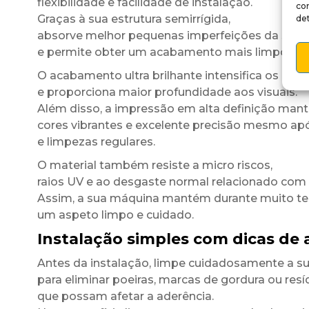
flexibilidade e facilidade de instalação.
co
Graças à sua estrutura semirrígida,
det
absorve melhor pequenas imperfeições da super
e permite obter um acabamento mais limpo e u
O acabamento ultra brilhante intensifica os cont
e proporciona maior profundidade aos visuais.
Além disso, a impressão em alta definição man
cores vibrantes e excelente precisão mesmo ap
e limpezas regulares.
O material também resiste a micro riscos,
raios UV e ao desgaste normal relacionado com a 
Assim, a sua máquina mantém durante muito 
um aspeto limpo e cuidado.
Instalação simples com dicas de 
Antes da instalação, limpe cuidadosamente a su
para eliminar poeiras, marcas de gordura ou res
que possam afetar a aderência.