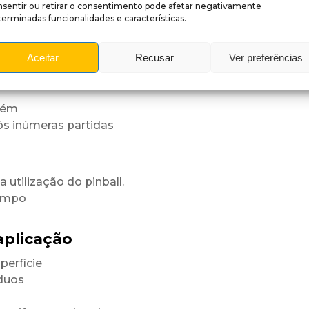
nsentir ou retirar o consentimento pode afetar negativamente
erminadas funcionalidades e características.
fície
niforme.
Aceitar
Recusar
Ver preferências
rastes
tém
ós inúmeras partidas
utilização do pinball.
tempo
aplicação
perfície
íduos