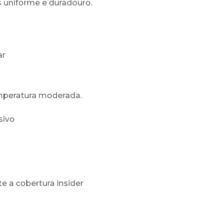
 uniforme e duradouro.
ar
mperatura moderada.
sivo
e a cobertura insider