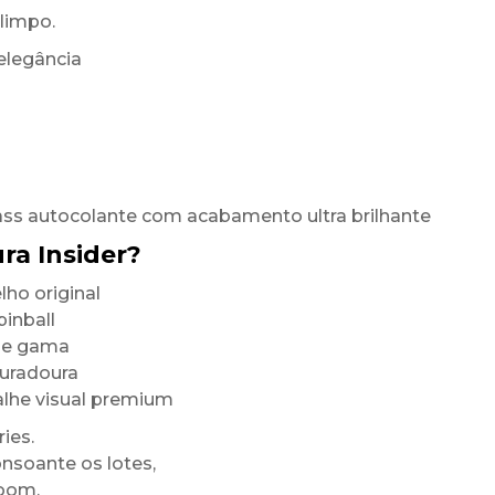
limpo.
elegância
ass autocolante com acabamento ultra brilhante
ra Insider?
ho original
inball
 de gama
duradoura
alhe visual premium
ies.
onsoante os lotes,
room.