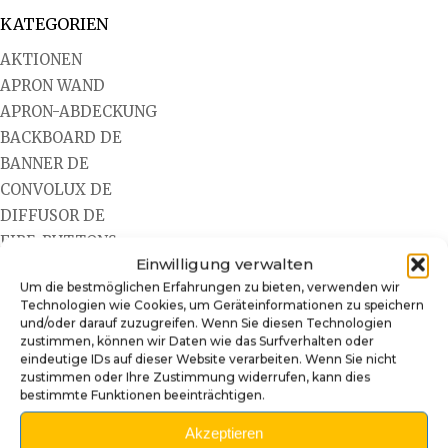
KATEGORIEN
AKTIONEN
APRON WAND
APRON-ABDECKUNG
BACKBOARD DE
BANNER DE
CONVOLUX DE
DIFFUSOR DE
FIRE-BUTTONS
Einwilligung verwalten
FLIPPER CABINET AUFKLEBER
Um die bestmöglichen Erfahrungen zu bieten, verwenden wir
FLIPPERFINGER-STICKER
Technologien wie Cookies, um Geräteinformationen zu speichern
GETRÄNKEHALTER
und/oder darauf zuzugreifen. Wenn Sie diesen Technologien
zustimmen, können wir Daten wie das Surfverhalten oder
HINGE-ABDECKUNG
eindeutige IDs auf dieser Website verarbeiten. Wenn Sie nicht
INDIVIDUELLE NEULACKIERUNG
zustimmen oder Ihre Zustimmung widerrufen, kann dies
bestimmte Funktionen beeinträchtigen.
INSIDER-ABDECKUNG
KOMPLETTE TÜRBLENDEN
Akzeptieren