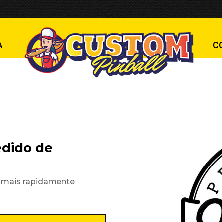
3
A
C
dido de
o mais rapidamente