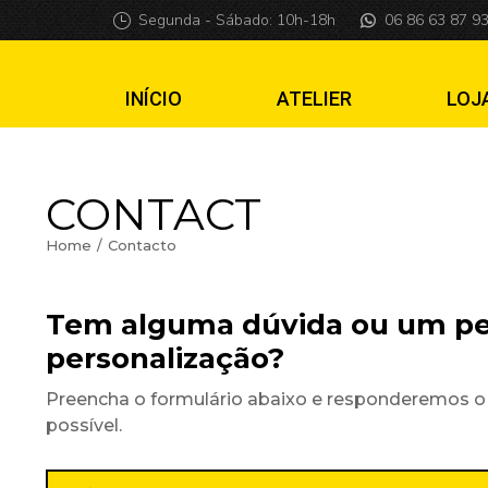
Segunda - Sábado: 10h-18h
06 86 63 87 9
INÍCIO
ATELIER
LOJ
CONTACT
Home
Contacto
You are here:
Tem alguma dúvida ou um pe
personalização?
Preencha o formulário abaixo e responderemos 
possível.