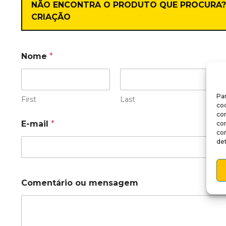
NÃO ENCONTRA O PRODUTO QUE PROCURA
CRIAÇÃO
Nome
*
Par
First
Last
coo
co
E-mail
*
co
co
det
Comentário ou mensagem