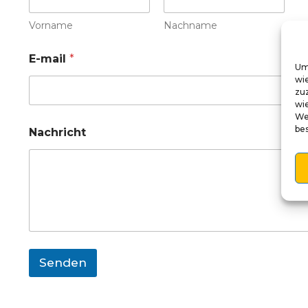
Vorname
Nachname
E-mail
*
Um
wi
zu
wie
We
be
Nachricht
Senden