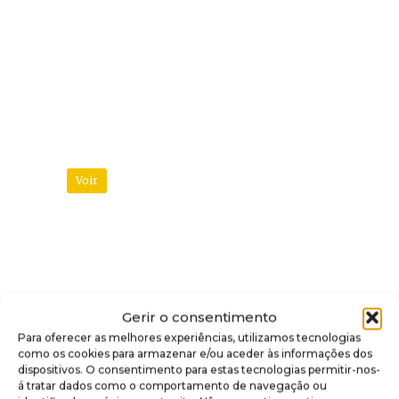
Art of Pinball
Especialista em flipper e arcade
sediado em Annecy, oferecendo
restauração completa, reparação,
venda, aluguer e uma sala de jogos
dedicada aos apaixonados por
pinball e retrogaming.
Voir
EC Flipp
Gerir o consentimento
Para oferecer as melhores experiências, utilizamos tecnologias
Loja francesa especializada em
como os cookies para armazenar e/ou aceder às informações dos
peças de substituição, eletrónica,
dispositivos. O consentimento para estas tecnologias permitir-nos-
acessórios e equipamentos
á tratar dados como o comportamento de navegação ou