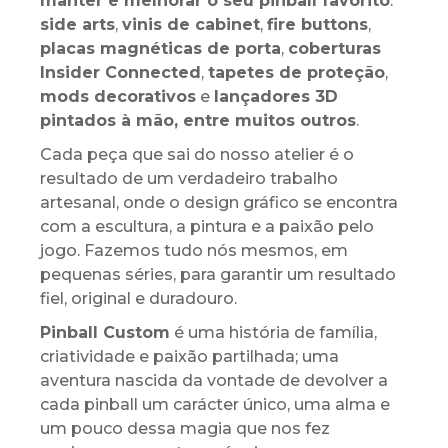
manter e melhorar o seu pinball favorito
:
side arts
,
vinis de cabinet
,
fire buttons
,
placas magnéticas de porta
,
coberturas
Insider Connected
,
tapetes de proteção
,
mods decorativos
e
lançadores 3D
pintados à mão, entre muitos outros
.
Cada peça que sai do nosso atelier é o
resultado de um verdadeiro trabalho
artesanal, onde o design gráfico se encontra
com a escultura, a pintura e a paixão pelo
jogo. Fazemos tudo nós mesmos, em
pequenas séries, para garantir um resultado
fiel, original e duradouro.
Pinball Custom
é uma história de família,
criatividade e paixão partilhada; uma
aventura nascida da vontade de devolver a
cada pinball um carácter único, uma alma e
um pouco dessa magia que nos fez