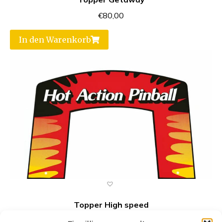
€
80,00
In den Warenkorb
Topper High speed
€
80,00