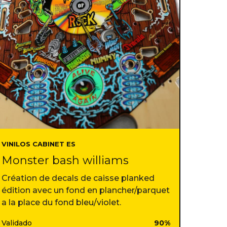
VINILOS CABINET ES
Monster bash williams
Création de decals de caisse planked
édition avec un fond en plancher/parquet
a la place du fond bleu/violet.
Validado
90%