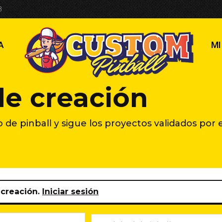
3
A
MI
de creación
e pinball y sigue los proyectos validados por e
 creación.
Iniciar sesión