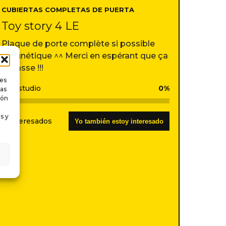
CUBIERTAS COMPLETAS DE PUERTA
Toy story 4 LE
Plaque de porte complète si possible
magnétique ^^ Merci en espérant que ça
se fasse !!!
ies
En estudio
0%
tas
ión
s y
0 interesados
Yo también estoy interesado