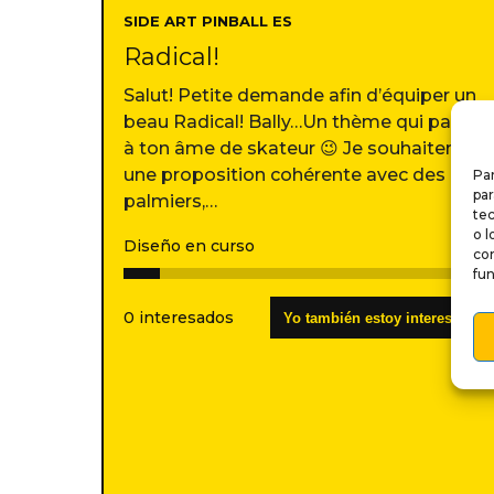
SIDE ART PINBALL ES
Radical!
Salut! Petite demande afin d’équiper un
beau Radical! Bally…Un thème qui parlera
à ton âme de skateur 😉 Je souhaiterai
une proposition cohérente avec des
Par
par
palmiers,…
te
o l
Diseño en curso
10%
co
fun
0 interesados
Yo también estoy interesado