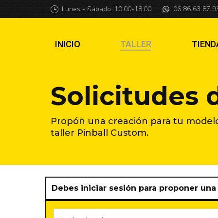
Lunes - Sábado: 10:00-18:00
06 86 63 87 9
INICIO
TALLER
TIEND
Solicitudes 
Propón una creación para tu modelo d
taller Pinball Custom.
Debes iniciar sesión para proponer una