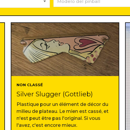
NON CLASSÉ
Silver Slugger (Gottlieb)
Plastique pour un élément de décor du
milieu de plateau. Le mien est cassé, et
n'est peut être pas l'original. Si vous
l'avez, c'est encore mieux.