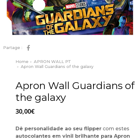
Partage :
Home
APRON WALL PT
You are here:
Apron Wall Guardians of the galaxy
Apron Wall Guardians of
the galaxy
30,00
€
Dê personalidade ao seu flipper
com estes
autocolantes em vinil brilhante para Apron