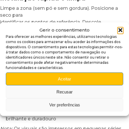
Limpe a zona (sem pó e sem gordura). Posicione a
seco para
identificar os pontos de referência. Descole
parcialmente o liner, alinhe o
Apron Wall
,
Gerir o consentimento
depois alise do centro para as extremidades. Retire o
Para oferecer as melhores experiências, utilizamos tecnologias
como os cookies para armazenar e/ou aceder às informações dos
resto do liner e
dispositivos. O consentimento para estas tecnologias permitir-nos-
termine o alisamento. Suavize as bordas. A
á tratar dados como o comportamento de navegação ou
transformação é imediata.
identificadores únicos neste site. Não consentir ou retirar o
consentimento pode afetar negativamente determinadas
Porquê adotar este acabamento para
funcionalidades e características.
apron?
Aceitar
Para personalizar a sua máquina sem modificação
nem risco
Recusar
Para realçar a estética da zona do apron em poucos
minutos
Ver preferências
Para acrescentar um acabamento premium,
brilhante e duradouro
Nota:
Os visuais são impressos em pequenas séries.