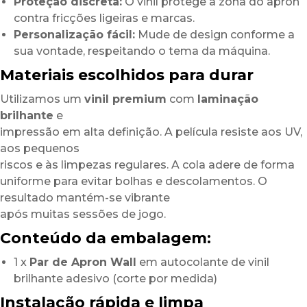
Proteção discreta:
O vinil protege a zona do apron
contra fricções ligeiras e marcas.
Personalização fácil:
Mude de design conforme a
sua vontade, respeitando o tema da máquina.
Materiais escolhidos para durar
Utilizamos um
vinil premium
com
laminação
brilhante
e
impressão em alta definição. A película resiste aos UV,
aos pequenos
riscos e às limpezas regulares. A cola adere de forma
uniforme para evitar bolhas e descolamentos. O
resultado mantém-se vibrante
após muitas sessões de jogo.
Conteúdo da embalagem:
1 x
Par de Apron Wall
em autocolante de vinil
brilhante adesivo (corte por medida)
Instalação rápida e limpa