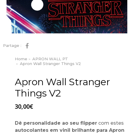
Partage :
Home
APRON WALL PT
You are here:
Apron Wall Stranger Things V2
Apron Wall Stranger
Things V2
30,00
€
Dê personalidade ao seu flipper
com estes
autocolantes em vinil brilhante para Apron