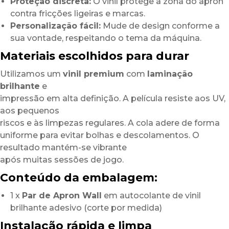
Proteção discreta:
O vinil protege a zona do apron
contra fricções ligeiras e marcas.
Personalização fácil:
Mude de design conforme a
sua vontade, respeitando o tema da máquina.
Materiais escolhidos para durar
Utilizamos um
vinil premium
com
laminação
brilhante
e
impressão em alta definição. A película resiste aos UV,
aos pequenos
riscos e às limpezas regulares. A cola adere de forma
uniforme para evitar bolhas e descolamentos. O
resultado mantém-se vibrante
após muitas sessões de jogo.
Conteúdo da embalagem:
1 x
Par de Apron Wall
em autocolante de vinil
brilhante adesivo (corte por medida)
Instalação rápida e limpa