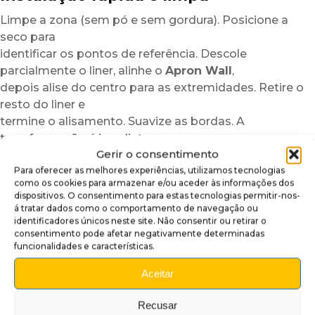
Limpe a zona (sem pó e sem gordura). Posicione a
seco para
identificar os pontos de referência. Descole
parcialmente o liner, alinhe o
Apron Wall
,
depois alise do centro para as extremidades. Retire o
resto do liner e
termine o alisamento. Suavize as bordas. A
transformação é imediata.
Gerir o consentimento
Porquê adotar este acabamento para
Para oferecer as melhores experiências, utilizamos tecnologias
apron?
como os cookies para armazenar e/ou aceder às informações dos
dispositivos. O consentimento para estas tecnologias permitir-nos-
Para personalizar a sua máquina sem modificação
á tratar dados como o comportamento de navegação ou
identificadores únicos neste site. Não consentir ou retirar o
nem risco
consentimento pode afetar negativamente determinadas
Para realçar a estética da zona do apron em poucos
funcionalidades e características.
minutos
Para acrescentar um acabamento premium,
Aceitar
brilhante e duradouro
Recusar
Nota:
Os visuais são impressos em pequenas séries.