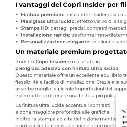
I vantaggi del Copri Insider per fl
Finitura premium:
nasconde l’insider rosso co
Plexiglass ultra lucido:
effetto visivo di alta
Stampa HD:
dettagli precisi, contrasti marcati
Installazione rapida:
trasforma immediatamen
Personalizzazione elegante:
migliora discret
Un materiale premium progettat
Il nostro
Copri Insider
è realizzato in
plexiglass adesivo con finitura ultra lucida
.
Questo materiale offre un eccellente equilibrio tra
flessibilità e facilità di installazione. Grazie alla 
assorbe meglio le piccole imperfezioni del supp
e permette di ottenere una finitura più pulita e u
La finitura ultra lucida accentua i contrasti
e dona maggiore profondità alle grafiche.
Per
mem
Inoltre, la stampa ad alta definizione mantiene col
que
e un’eccellente precisione anche dopo numerose
nav