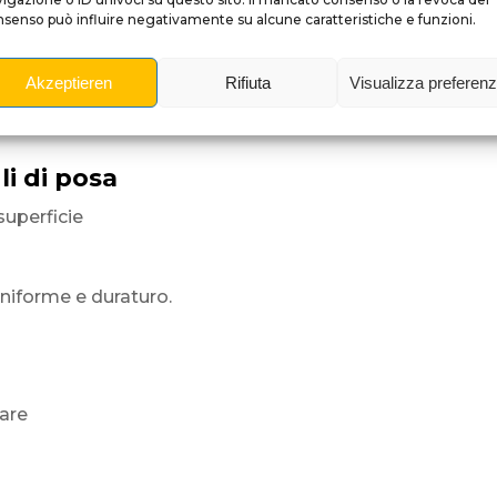
senso può influire negativamente su alcune caratteristiche e funzioni.
Akzeptieren
Rifiuta
Visualizza preferen
del flipper.
lungo
li di posa
superficie
uniforme e duraturo.
iare