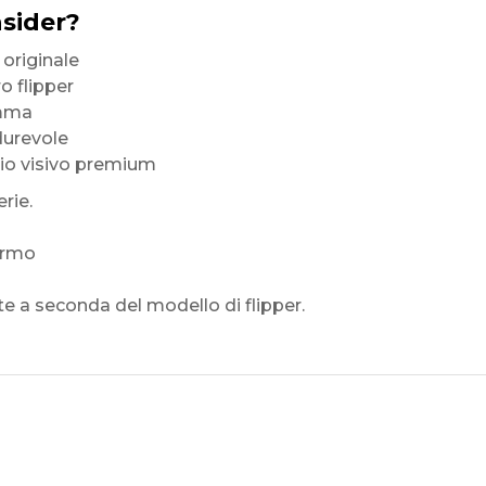
nsider?
originale
o flipper
amma
durevole
lio visivo premium
rie.
hermo
 a seconda del modello di flipper.