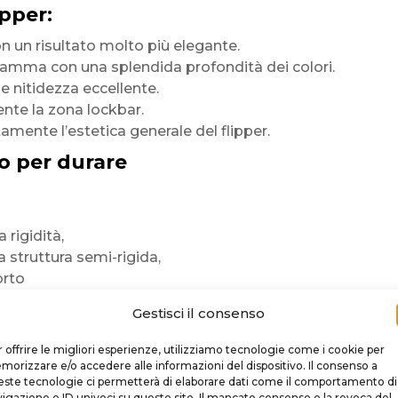
ipper:
n un risultato molto più elegante.
 gamma con una splendida profondità dei colori.
 e nitidezza eccellente.
te la zona lockbar.
amente l’estetica generale del flipper.
o per durare
 rigidità,
sua struttura semi-rigida,
orto
niforme.
Gestisci il consenso
 offrire le migliori esperienze, utilizziamo tecnologie come i cookie per
orizzare e/o accedere alle informazioni del dispositivo. Il consenso a
ori brillanti
ste tecnologie ci permetterà di elaborare dati come il comportamento di
 partite
igazione o ID univoci su questo sito. Il mancato consenso o la revoca del