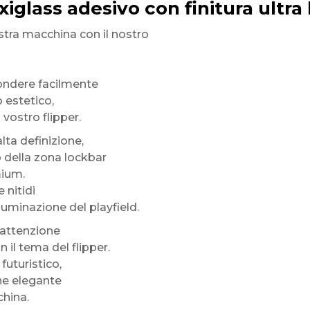
exiglass adesivo con finitura ultra
stra macchina con il nostro
ondere facilmente
 estetico,
vostro flipper.
alta definizione,
o della zona lockbar
mium.
 nitidi
lluminazione del playfield.
 attenzione
 il tema del flipper.
 futuristico,
ne elegante
china.