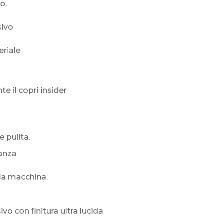
o.
sivo
eriale
 il copri insider
 pulita.
ganza
lla macchina.
vo con finitura ultra lucida