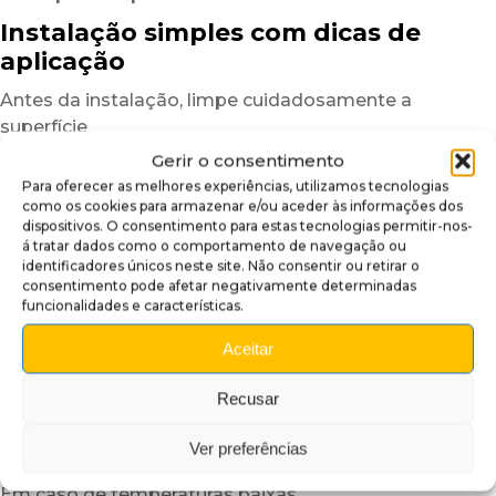
Instalação simples com dicas de
aplicação
Antes da instalação, limpe cuidadosamente a
superfície
para eliminar poeiras, marcas de gordura ou resíduos
Gerir o consentimento
que possam afetar a aderência.
Para oferecer as melhores experiências, utilizamos tecnologias
Uma superfície limpa garante um resultado mais
como os cookies para armazenar e/ou aceder às informações dos
dispositivos. O consentimento para estas tecnologias permitir-nos-
uniforme e duradouro.
á tratar dados como o comportamento de navegação ou
identificadores únicos neste site. Não consentir ou retirar o
Depois, posicione a cobertura insider a seco
consentimento pode afetar negativamente determinadas
para verificar o alinhamento.
funcionalidades e características.
Graças à sua estrutura semirrígida,
Aceitar
o plexiglass autocolante é mais fácil de manusear
do que um simples vinil adesivo.
Recusar
Para facilitar ainda mais a instalação,
recomendamos trabalhar numa divisão com
Ver preferências
temperatura moderada.
Em caso de temperaturas baixas,