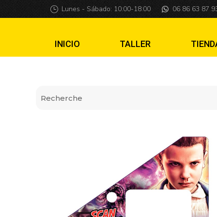
Insider pro V2 St
Lunes - Sábado: 10:00-18:00
06 86 63 87 9
INICIO
TALLER
TIEND