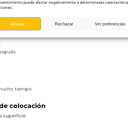
nsentimiento puede afectar negativamente a determinadas característica
ciones.
a superficie
orme.
Aceptar
Rechazar
Ver preferencias
es
a
después
 mucho tiempo
 de colocación
a superficie