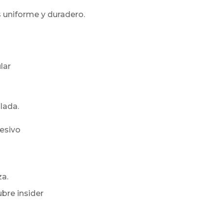
s uniforme y duradero.
lar
lada.
hesivo
a.
bre insider