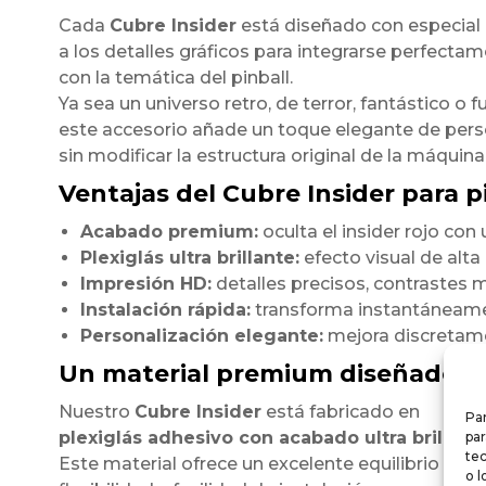
Cada
Cubre Insider
está diseñado con especial
a los detalles gráficos para integrarse perfecta
con la temática del pinball.
Ya sea un universo retro, de terror, fantástico o fu
este accesorio añade un toque elegante de pers
sin modificar la estructura original de la máquina
Ventajas del Cubre Insider para pi
Acabado premium:
oculta el insider rojo co
Plexiglás ultra brillante:
efecto visual de alt
Impresión HD:
detalles precisos, contrastes m
Instalación rápida:
transforma instantáneamen
Personalización elegante:
mejora discretamen
Un material premium diseñado p
Nuestro
Cubre Insider
está fabricado en
Par
plexiglás adhesivo con acabado ultra brillant
par
te
Este material ofrece un excelente equilibrio entre
o l