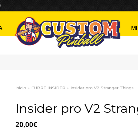
ranger Things
3
A
MI
Inicio
CUBRE INSIDER
Insider pro V2 Stranger Things
Estás aquí:
Insider pro V2 Stra
20,00
€