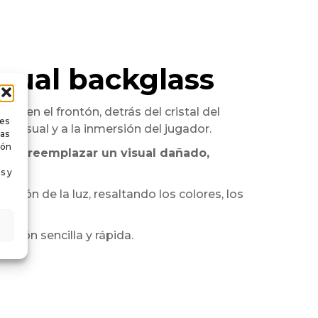
visual backglass
rse en el frontón, detrás del cristal del
ies
o visual y a la inmersión del jugador.
tas
ión
rmite
reemplazar un visual dañado,
s y
ifusión de la luz, resaltando los colores, los
lación sencilla y rápida.