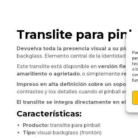
Translite para pinb
Devuelva toda la presencia visual a su pinball
Par
backglass. Elemento central de la identidad de la
par
te
Este translite está disponible en
versión fiel al 
o l
amarillento o agrietado
, o simplemente
renova
co
fun
Impreso en alta definición sobre un soporte 
contrastes y los detalles cuando el pinball está 
El translite se integra directamente en el em
Características:
Producto:
translite para pinball
Tipo:
visual backglass (frontón)