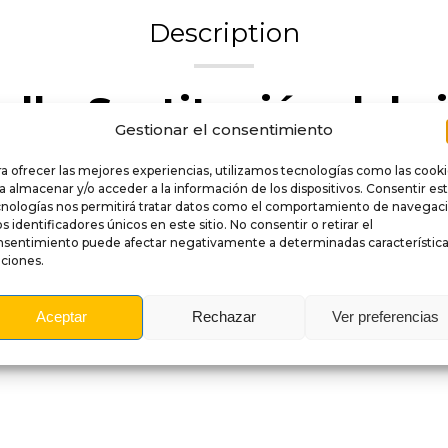
Description
all – Sustitución del 
Gestionar el consentimiento
con este
translite de reemplazo
, diseñado para coloca
a ofrecer las mejores experiencias, utilizamos tecnologías como las cook
 máquina, el translite contribuye directamente al impact
a almacenar y/o acceder a la información de los dispositivos. Consentir es
cnologías nos permitirá tratar datos como el comportamiento de navegac
original o en versión alternativa
, según el modelo. Pe
os identificadores únicos en este sitio. No consentir o retirar el
r la estética del pinball
sin modificar su estructura.
nsentimiento puede afectar negativamente a determinadas característica
ciones.
adaptado a la retroiluminación
, ofrece una excelente d
encendido.
Aceptar
Rechazar
Ver preferencias
plazamiento original
, sin modificaciones, para una insta