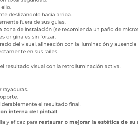
ello.
nte deslizándolo hacia arriba.
vemente fuera de sus guías.
y la zona de instalación (se recomienda un paño de microf
es originales sin forzar.
do del visual, alineación con la iluminación y ausenci
ectamente en sus raíles.
 resultado visual con la retroiluminación activa.
r rayaduras.
soporte.
iderablemente el resultado final.
ión interna del pinball
.
la y eficaz para
restaurar o mejorar la estética de s