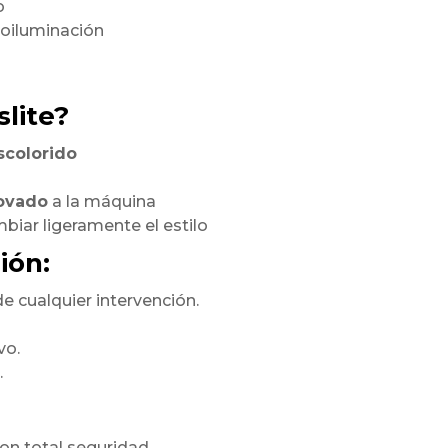
o
roiluminación
lite?
scolorido
novado
a la máquina
biar ligeramente el estilo
ión:
e cualquier intervención.
vo.
.
on total seguridad.