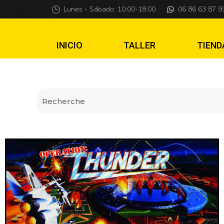
Translite Operati
Lunes - Sábado: 10:00-18:00
06 86 63 87 9
INICIO
TALLER
TIEND