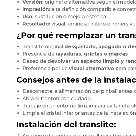
Versión:
original o alternativa según el model
Impresión:
alta definición compatible con ret
Uso:
sustitución o mejora estética
Resultado:
visual luminoso, nítido e inmersivo
¿Por qué reemplazar un trans
Translite original
desgastado, apagado o de
Presencia de
rayaduras, grietas o marcas
Deseo de
devolver un aspecto limpio y re
Preferencia por un
visual alternativo
para cam
Consejos antes de la instalac
Desconecte la alimentación del pinball antes d
Abra el frontón con cuidado.
Trabaje en un entorno limpio para evitar el pol
Limpie el cristal interior antes de la instalación
Instalación del translite:
Apague y desconecte el pinball para trabajar c