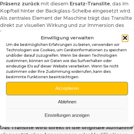
Präsenz zurück
mit diesem
Ersatz-Translite
, das im
Kopfteil hinter der Backglass-Scheibe eingesetzt wird.
Als zentrales Element der Maschine trägt das Translite
direkt zur visuellen Wirkung und zur Immersion des
Spielers bei.
Einwilligung verwalten
Dieses Translite ist je nach Modell in einer
Um die bestmöglichen Erfahrungen zu bieten, verwenden wir
originalgetreuen oder alternativen Version
Technologien wie Cookies, um Geräteinformationen zu speichern
und/oder darauf zuzugreifen. Wenn Sie diesen Technologien
erhältlich. Es ermöglicht den
Austausch eines
zustimmen, können wir Daten wie das Surfverhalten oder
beschädigten, vergilbten oder gerissenen Motivs
eindeutige IDs auf dieser Website verarbeiten. Wenn Sie nicht
oder dient dazu, die Optik Ihres Flippers aufzufrischen,
zustimmen oder Ihre Zustimmung widerrufen, kann dies
bestimmte Funktionen beeinträchtigen.
ohne die Struktur der Maschine zu verändern.
Akzeptieren
Der hochauflösende Druck auf einem speziell für
Hintergrundbeleuchtung geeigneten Material
sorgt
Ablehnen
für eine optimale Lichtverteilung und hebt Farben,
Kontraste sowie Details besonders hervor, sobald der
Einstellungen anzeigen
Flipper eingeschaltet ist.
Das Translite wird direkt in die originale Aufnahme