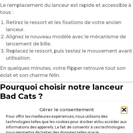
Le remplacement du lanceur est rapide et accessible à
tous :
Retirez le ressort et les fixations de votre ancien
lanceur.
Alignez le nouveau modèle avec le mécanisme de
lancement de bille.
Replacez le ressort, puis testez le mouvement avant
utilisation.
En quelques minutes, votre flipper retrouve tout son
éclat et son charme félin.
Pourquoi choisir notre lanceur
Bad Cats ?
Un hommage à l’univers du flipper :
Ce lanceur
Gérer le consentement
incarne l’esprit drôle et décontracté de
Bad Cats
.
Pour offrir les meilleures expériences, nous utilisons des
Un design expressif et authentique :
La tête de
technologies telles que les cookies pour stocker et/ou accéder aux
informations des appareils. Le fait de consentir à ces technologies
chat roux sculptée et peinte à la main attire tous les
nous permettra de traiter des données telles que le