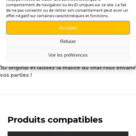
regards et apporte une touche d’originalité.
comportement de navigation ou les ID uniques sur ce site. Le fait
Une finition artisanale de qualité :
Chaque pièce,
de ne pas consentir ou de retirer son consentement peut avoir un
effet négatif sur certaines caractéristiques et fonctions.
travaillée avec soin, garantit un rendu exceptionnel
et durable.
Accepter
Note :
En raison de sa fabrication artisanale, les
Refuser
couleurs et finitions peuvent légèrement varier. Chaque
lanceur est donc une pièce véritablement unique.
Voir les préférences
Transformez votre flipper
Bad Cats
avec ce lanceur
3D original et laissez la malice du chat roux envahir
vos parties !
Produits compatibles