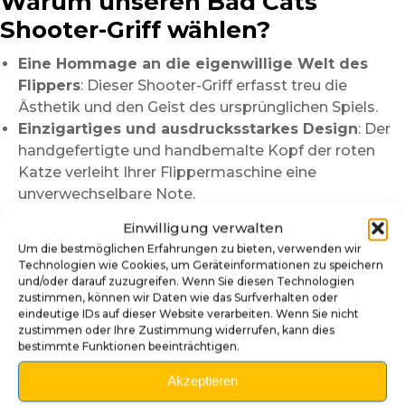
Warum unseren Bad Cats
Shooter-Griff wählen?
Eine Hommage an die eigenwillige Welt des
Flippers
: Dieser Shooter-Griff erfasst treu die
Ästhetik und den Geist des ursprünglichen Spiels.
Einzigartiges und ausdrucksstarkes Design
: Der
handgefertigte und handbemalte Kopf der roten
Katze verleiht Ihrer Flippermaschine eine
unverwechselbare Note.
Handwerksqualität
: Sorgfältig entworfen und von
Einwilligung verwalten
Hand bemalt, um ein außergewöhnliches Ergebnis
Um die bestmöglichen Erfahrungen zu bieten, verwenden wir
zu bieten.
Technologien wie Cookies, um Geräteinformationen zu speichern
und/oder darauf zuzugreifen. Wenn Sie diesen Technologien
Hinweis
: Aufgrund der handgefertigten Natur dieses
zustimmen, können wir Daten wie das Surfverhalten oder
Produkts können Farben und Oberflächen leicht
eindeutige IDs auf dieser Website verarbeiten. Wenn Sie nicht
zustimmen oder Ihre Zustimmung widerrufen, kann dies
variieren, wodurch jeder Shooter-Griff einzigartig wird.
bestimmte Funktionen beeinträchtigen.
Verwandeln Sie Ihre Bad Cats Flippermaschine mit
Akzeptieren
diesem einzigartigen 3D-Shooter-Griff und