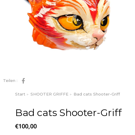
Teilen :
Start
SHOOTER GRIFFE
Bad cats Shooter-Griff
Sie befinden sich hier:
Bad cats Shooter-Griff
€
100,00