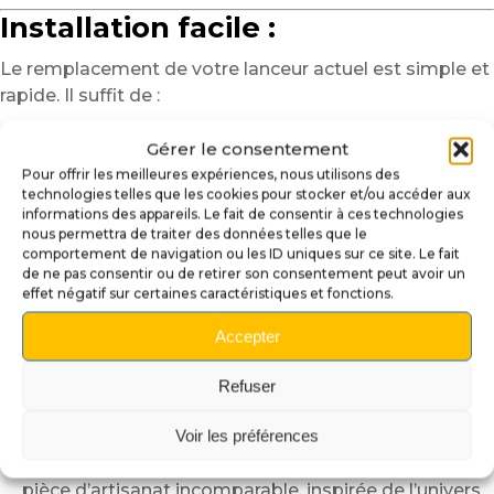
Installation facile :
Le remplacement de votre lanceur actuel est simple et
rapide. Il suffit de :
Retirer le ressort et les fixations de votre ancien
Gérer le consentement
lanceur.
Pour offrir les meilleures expériences, nous utilisons des
Aligner soigneusement le nouveau lanceur avec le
technologies telles que les cookies pour stocker et/ou accéder aux
mécanisme de lancement de bille.
informations des appareils. Le fait de consentir à ces technologies
nous permettra de traiter des données telles que le
Réinstaller le ressort et vérifier que le mouvement
comportement de navigation ou les ID uniques sur ce site. Le fait
est fluide avant utilisation.
de ne pas consentir ou de retirer son consentement peut avoir un
effet négatif sur certaines caractéristiques et fonctions.
Pourquoi choisir notre lanceur
Avengers Infinity Quest ?
Accepter
Un hommage au design héroïque :
Inspiré par
Refuser
l’univers épique des
Avengers
, ce lanceur vous
Voir les préférences
plonge dans l’action de Marvel.
Un look unique :
Sublimez votre flipper avec une
pièce d’artisanat incomparable, inspirée de l’univers