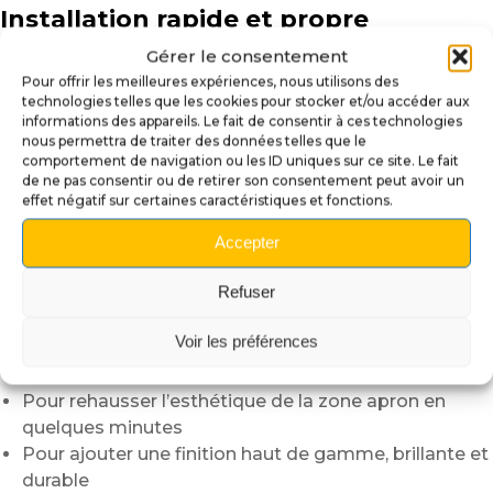
Installation rapide et propre
Gérer le consentement
Nettoyez la zone (dépoussiérée et dégraissée).
Pour offrir les meilleures expériences, nous utilisons des
Positionnez à blanc pour
technologies telles que les cookies pour stocker et/ou accéder aux
repérer les repères. Décollez partiellement le liner,
informations des appareils. Le fait de consentir à ces technologies
alignez l’
Apron Wall
,
nous permettra de traiter des données telles que le
comportement de navigation ou les ID uniques sur ce site. Le fait
puis marouflez du centre vers les bords. Retirez le reste
de ne pas consentir ou de retirer son consentement peut avoir un
du liner et
effet négatif sur certaines caractéristiques et fonctions.
finissez le marouflage. Lissez les bords. La
transformation est immédiate.
Accepter
Pourquoi adopter cet habillage
Refuser
apron ?
Voir les préférences
Pour personnaliser votre machine sans modification
ni risque
Pour rehausser l’esthétique de la zone apron en
quelques minutes
Pour ajouter une finition haut de gamme, brillante et
durable