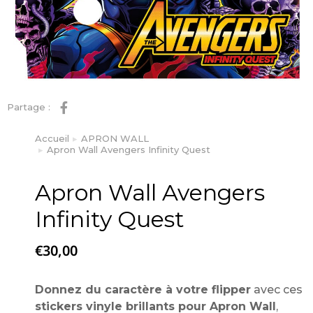
Partage :
Accueil
APRON WALL
Vous êtes ici :
Apron Wall Avengers Infinity Quest
Apron Wall Avengers
Infinity Quest
€
30,00
Donnez du caractère à votre flipper
avec ces
stickers vinyle brillants pour Apron Wall
,