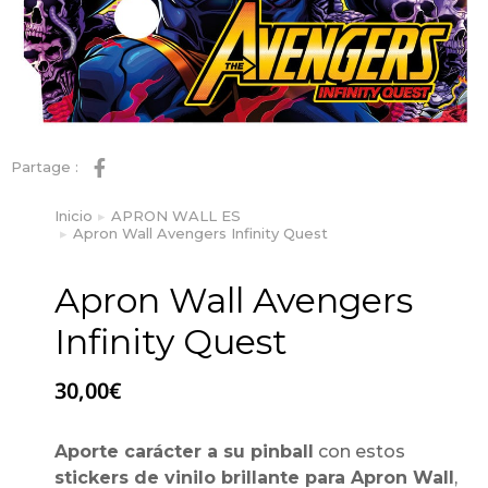
Partage :
Inicio
APRON WALL ES
Estás aquí:
Apron Wall Avengers Infinity Quest
Apron Wall Avengers
Infinity Quest
30,00
€
Aporte carácter a su pinball
con estos
stickers de vinilo brillante para Apron Wall
,