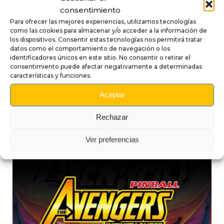
consentimiento
Pueden aparecer ligeras variaciones de tono
Para ofrecer las mejores experiencias, utilizamos tecnologías
según los lotes y la iluminación ambiente. Para una
como las cookies para almacenar y/o acceder a la información de
instalación ideal,
los dispositivos. Consentir estas tecnologías nos permitirá tratar
trabaje a temperatura moderada y utilice una espátula
datos como el comportamiento de navegación o los
identificadores únicos en este sitio. No consentir o retirar el
suave.
consentimiento puede afectar negativamente a determinadas
características y funciones.
Aceptar
Rechazar
Productos compatibles
Ver preferencias