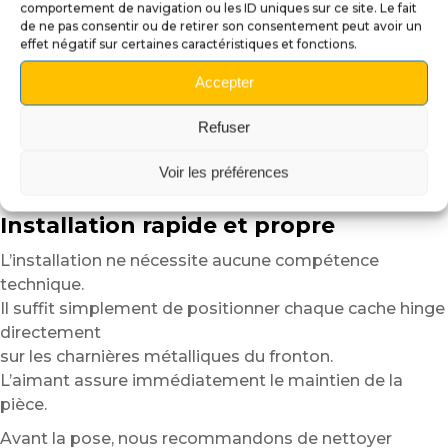
comportement de navigation ou les ID uniques sur ce site. Le fait
flipper.
de ne pas consentir ou de retirer son consentement peut avoir un
effet négatif sur certaines caractéristiques et fonctions.
Grâce au support magnétique intégré, les cache hinges
restent parfaitement
Accepter
en place tout en conservant une grande simplicité
d’utilisation.
Refuser
Vous pouvez les retirer, les repositionner ou les
remplacer facilement
Voir les préférences
selon vos envies ou le thème de votre machine.
Installation rapide et propre
L’installation ne nécessite aucune compétence
technique.
Il suffit simplement de positionner chaque cache hinge
directement
sur les charnières métalliques du fronton.
L’aimant assure immédiatement le maintien de la
pièce.
Avant la pose, nous recommandons de nettoyer