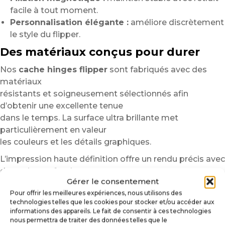
facile à tout moment.
Personnalisation élégante :
améliore discrètement
le style du flipper.
Des matériaux conçus pour durer
Nos
cache hinges flipper
sont fabriqués avec des
matériaux
résistants et soigneusement sélectionnés afin
d’obtenir une excellente tenue
dans le temps. La surface ultra brillante met
particulièrement en valeur
les couleurs et les détails graphiques.
L’impression haute définition offre un rendu précis avec
des noirs profonds,
Gérer le consentement
des contours nets et des couleurs vibrantes.
Pour offrir les meilleures expériences, nous utilisons des
De plus, les matériaux résistent aux frottements, aux
technologies telles que les cookies pour stocker et/ou accéder aux
manipulations régulières
informations des appareils. Le fait de consentir à ces technologies
et aux nettoyages classiques liés à l’entretien du
nous permettra de traiter des données telles que le