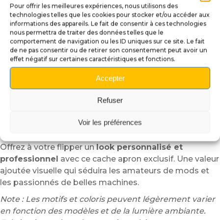
Pourquoi choisir notre Cache Apron
Pour offrir les meilleures expériences, nous utilisons des
technologies telles que les cookies pour stocker et/ou accéder aux
de Flipper ?
informations des appareils. Le fait de consentir à ces technologies
nous permettra de traiter des données telles que le
Protection efficace :
Évite l’usure prématurée de
comportement de navigation ou les ID uniques sur ce site. Le fait
l’apron d’origine due aux frottements, impacts ou
de ne pas consentir ou de retirer son consentement peut avoir un
manipulations répétées.
effet négatif sur certaines caractéristiques et fonctions.
Esthétique rehaussée :
Donne un aspect haut de
Accepter
gamme à votre flipper, avec des finitions nettes et
des couleurs éclatantes.
Refuser
Personnalisation 100 % assumée :
Exprimez votre
style et votre passion avec un mod unique qui attire
Voir les préférences
immédiatement le regard.
Offrez à votre flipper un
look personnalisé et
professionnel
avec ce cache apron exclusif. Une valeur
ajoutée visuelle qui séduira les amateurs de mods et
les passionnés de belles machines.
Note : Les motifs et coloris peuvent légèrement varier
en fonction des modèles et de la lumière ambiante.