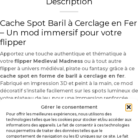
Description
Cache Spot Baril à Cerclage en Fer
– Un mod immersif pour votre
flipper
Apportez une touche authentique et thématique à
votre
flipper Medieval Madness
ou à tout autre
flipper à univers médiéval, pirate ou fantasy grâce à ce
cache spot en forme de baril à cerclage en fer
.
Fabriqué en impression 3D et peint à la main, ce mod
décoratif s’installe facilement sur les spots lumineux de
votre plateau de jeu, pour une immersion renforcée
dès la première partie.
Gérer le consentement
Pour offrir les meilleures expériences, nous utilisons des
Idéal pour les passionnés de modding, ce baril en relief
technologies telles que les cookies pour stocker et/ou accéder aux
enrichit l’ambiance visuelle sans gêner l’éclairage ni le
informations des appareils. Le fait de consentir à ces technologies
gameplay. Parfaitement adapté à
Medieval Madness
, il
nous permettra de traiter des données telles que le
comportement de navigation ou les ID uniques sur ce site. Le fait