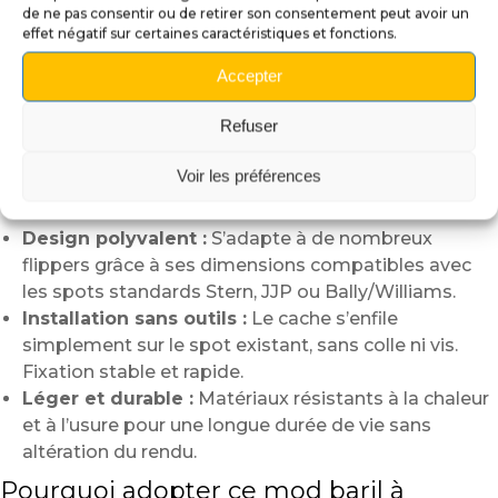
peut également sublimer d’autres flippers comme
de ne pas consentir ou de retirer son consentement peut avoir un
Pirates of the Caribbean
,
Black Rose
,
The Hobbit
,
effet négatif sur certaines caractéristiques et fonctions.
Theatre of Magic
ou
Scared Stiff
.
Accepter
Caractéristiques :
Refuser
Fabrication artisanale :
Impression 3D de haute
qualité, peinte à la main avec un effet bois vieilli et
Voir les préférences
des
cerclages en fer oxydé
pour un réalisme
saisissant.
Design polyvalent :
S’adapte à de nombreux
flippers grâce à ses dimensions compatibles avec
les spots standards Stern, JJP ou Bally/Williams.
Installation sans outils :
Le cache s’enfile
simplement sur le spot existant, sans colle ni vis.
Fixation stable et rapide.
Léger et durable :
Matériaux résistants à la chaleur
et à l’usure pour une longue durée de vie sans
altération du rendu.
Pourquoi adopter ce mod baril à