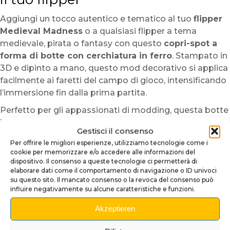
Aggiungi un tocco autentico e tematico al tuo
flipper
Medieval Madness
o a qualsiasi flipper a tema
medievale, pirata o fantasy con questo
copri-spot a
forma di botte con cerchiatura in ferro
. Stampato in
3D e dipinto a mano, questo mod decorativo si applica
facilmente ai faretti del campo di gioco, intensificando
l’immersione fin dalla prima partita.
Perfetto per gli appassionati di modding, questa botte
in rilievo arricchisce l’atmosfera visiva senza ostacolare
Gestisci il consenso
la luce né il gameplay. È ideale per
Medieval Madness
,
Per offrire le migliori esperienze, utilizziamo tecnologie come i
ma si adatta perfettamente anche a flipper come
cookie per memorizzare e/o accedere alle informazioni del
Pirates of the Caribbean
,
Black Rose
,
The Hobbit
,
dispositivo. Il consenso a queste tecnologie ci permetterà di
elaborare dati come il comportamento di navigazione o ID univoci
Theatre of Magic
o
Scared Stiff
.
su questo sito. Il mancato consenso o la revoca del consenso può
Caratteristiche:
influire negativamente su alcune caratteristiche e funzioni.
Realizzazione artigianale:
Stampa 3D di alta
Akzeptieren
qualità e pittura a mano con effetto legno