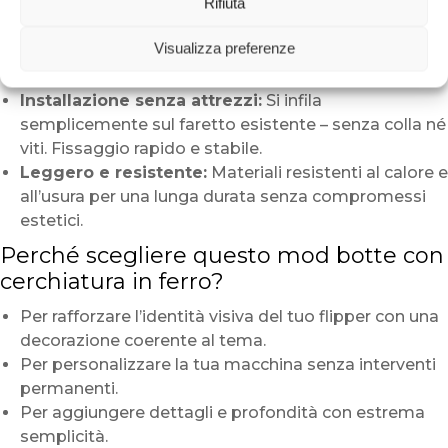
Rifiuta
invecchiato e
cerchi in ferro ossidato
per un
realismo sorprendente.
Visualizza preferenze
Design versatile:
Compatibile con i faretti standard
Stern, JJP o Bally/Williams.
Installazione senza attrezzi:
Si infila
semplicemente sul faretto esistente – senza colla né
viti. Fissaggio rapido e stabile.
Leggero e resistente:
Materiali resistenti al calore e
all’usura per una lunga durata senza compromessi
estetici.
Perché scegliere questo mod botte con
cerchiatura in ferro?
Per rafforzare l’identità visiva del tuo flipper con una
decorazione coerente al tema.
Per personalizzare la tua macchina senza interventi
permanenti.
Per aggiungere dettagli e profondità con estrema
semplicità.