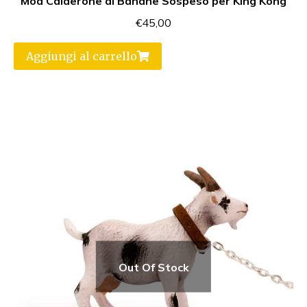
Mod Calderone di Banane Sospeso per King Kong
€
45,00
Aggiungi al carrello
Out Of Stock