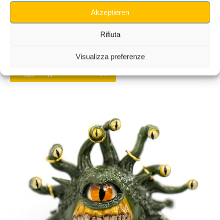
Akzeptieren
Mod Barile di Banane per King Kong
Rifiuta
€
45,00
Visualizza preferenze
Aggiungi al carrello