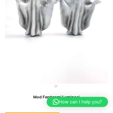
Mod Fantasmi Luminosi
How can I help you?
€
90,00