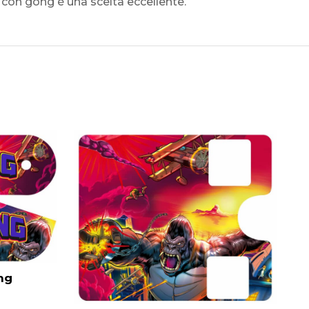
 con gong è una scelta eccellente.
ng