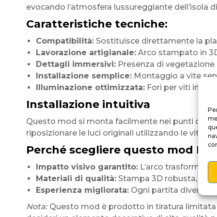
evocando l’atmosfera lussureggiante dell’isola di 
Caratteristiche tecniche:
Compatibilità:
Sostituisce direttamente la pl
Lavorazione artigianale:
Arco stampato in 3D 
Dettagli immersivi:
Presenza di vegetazione di
Installazione semplice:
Montaggio a vite senz
Illuminazione ottimizzata:
Fori per viti integr
Installazione intuitiva
Per
mem
Questo mod si monta facilmente nei punti di fissag
que
riposizionare le luci originali utilizzando le viti f
nav
con
Perché scegliere questo mod Ki
Impatto visivo garantito:
L’arco trasforma la 
Materiali di qualità:
Stampa 3D robusta, doratur
Esperienza migliorata:
Ogni partita diventa u
Nota:
Questo mod è prodotto in tiratura limitata