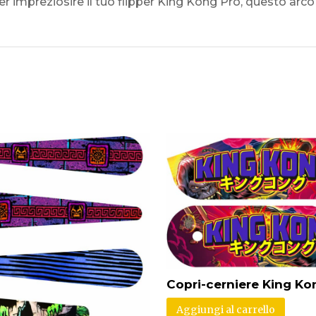
er impreziosire il tuo flipper King Kong Pro, questo arco
Copri-cerniere King Ko
Aggiungi al carrello