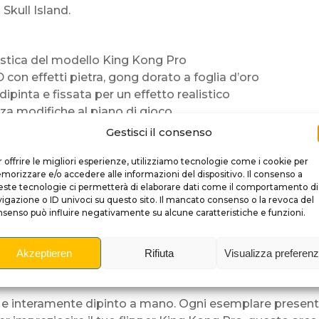
Skull Island.
astica del modello King Kong Pro
con effetti pietra, gong dorato a foglia d’oro
pinta e fissata per un effetto realistico
a modifiche al piano di gioco
ati per riposizionare le luci originali e illuminare gli occhi 
Gestisci il consenso
 offrire le migliori esperienze, utilizziamo tecnologie come i cookie per
orizzare e/o accedere alle informazioni del dispositivo. Il consenso a
gio originali. Basta rimuovere la plastica esistente, fis
ste tecnologie ci permetterà di elaborare dati come il comportamento di
ornite. Non servono strumenti speciali, l’installazione è rap
igazione o ID univoci su questo sito. Il mancato consenso o la revoca del
senso può influire negativamente su alcune caratteristiche e funzioni.
ng Kong?
parte superiore del piano in una vera scenografia da fil
Akzeptieren
Rifiuta
Visualizza preferen
a artigianale, pittura dettagliata e rifiniture curate
n’avventura più coinvolgente e spettacolare
 e interamente dipinto a mano. Ogni esemplare presenta