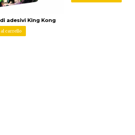
 di adesivi King Kong
al carrello