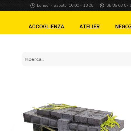
Mod Arco & Gong 
Lunedì - Sabato: 10:00 - 18:00
06 86 63 87 
ACCOGLIENZA
ATELIER
NEGO