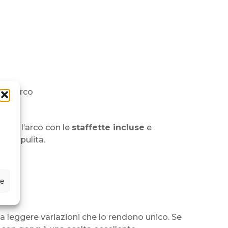
dell’arco
sare l’arco con le
staffette incluse
e
ida e pulita.
m
ze
 leggere variazioni che lo rendono unico. Se