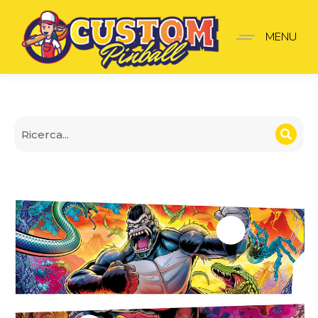
Parete Apron King Kong
MENU