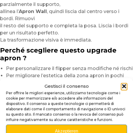
parzialmente il supporto,
allinea l’
Apron Wall
, quindi liscia dal centro verso i
bordi. Rimuovi
il resto del supporto e completa la posa. Liscia i bordi
per un risultato perfetto.
La trasformazione visiva è immediata.
Perché scegliere questo upgrade
apron ?
Per personalizzare il flipper senza modifiche né rischi
Per migliorare l’estetica della zona apron in pochi
minuti
Gestisci il consenso
Per ottenere una finitura premium, lucida e durevole
Per offrire le migliori esperienze, utilizziamo tecnologie come i
cookie per memorizzare e/o accedere alle informazioni del
Nota :
i visivi sono prodotti in piccole serie. Possono
dispositivo. Il consenso a queste tecnologie ci permetterà di
verificarsi leggere variazioni
elaborare dati come il comportamento di navigazione o ID univoci
di tonalità a seconda dei lotti e dell’illuminazione. Per
su questo sito. Il mancato consenso o la revoca del consenso può
influire negativamente su alcune caratteristiche e funzioni.
un risultato ideale,
lavora a temperatura moderata e utilizza una spatola
Akzeptieren