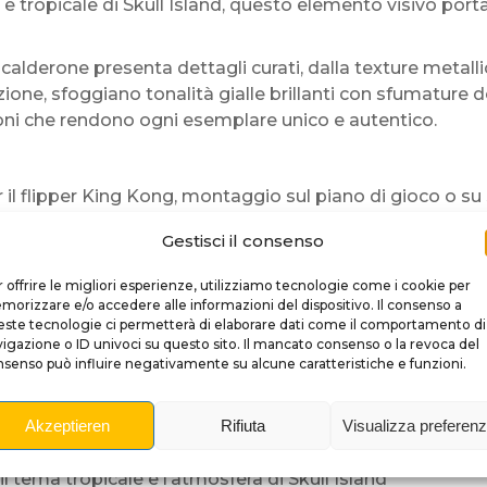
o e tropicale di Skull Island, questo elemento visivo port
il calderone presenta dettagli curati, dalla texture metal
one, sfoggiano tonalità gialle brillanti con sfumature d
ioni che rendono ogni esemplare unico e autentico.
l flipper King Kong, montaggio sul piano di gioco o su 
a e pittura manuale per una finitura di alta qualità
Gestisci il consenso
el calderone e il colore vivace delle banane
o che garantisce stabilità durante il gioco
 offrire le migliori esperienze, utilizziamo tecnologie come i cookie per
orizzare e/o accedere alle informazioni del dispositivo. Il consenso a
ste tecnologie ci permetterà di elaborare dati come il comportamento di
igazione o ID univoci su questo sito. Il mancato consenso o la revoca del
he al piano di gioco né strumenti particolari. Grazie al 
senso può influire negativamente su alcune caratteristiche e funzioni.
to, resta perfettamente stabile e resiste alle vibrazion
ng Kong?
Akzeptieren
Rifiuta
Visualizza preferen
e farà sicuramente sorridere i giocatori
l tema tropicale e l’atmosfera di Skull Island