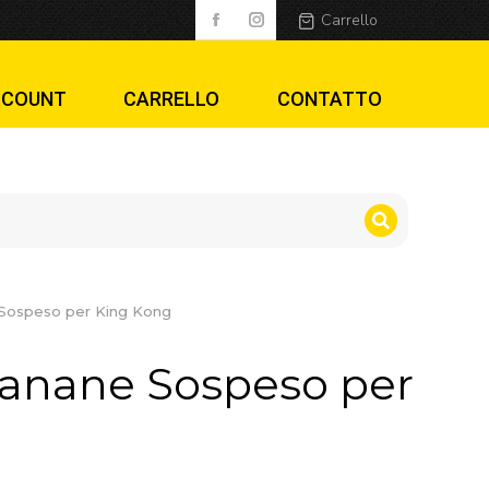
per King Kong
Carrello
CCOUNT
CARRELLO
CONTATTO
Sospeso per King Kong
Banane Sospeso per