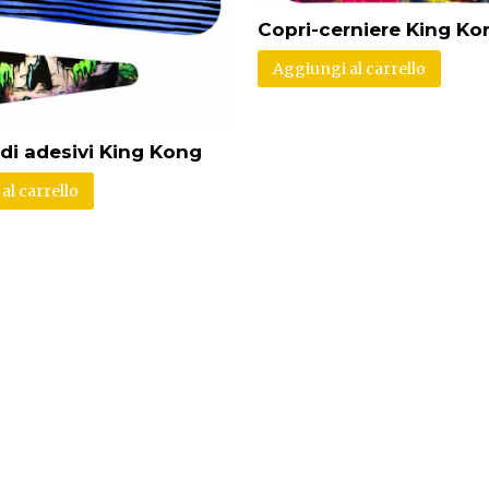
Copri-cerniere King Ko
Aggiungi al carrello
 di adesivi King Kong
al carrello