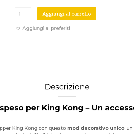
Aggiungi al carrello
Aggiungi ai preferiti
Descrizione
peso per King Kong – Un accessor
flipper King Kong con questo
mod decorativo unico
: u