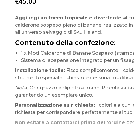
€
45,00
Aggiungi un tocco tropicale e divertente al tu
calderone sospeso pieno di banane, realizzato i
all’universo selvaggio di Skull Island.
Contenuto della confezione:
1 x Mod Calderone di Banane Sospeso (stampa 3
Sistema di sospensione integrato per un fissag
Installazione facile:
Fissa semplicemente il cald
strumento speciale richiesto e nessuna modifica a
Nota:
Ogni pezzo è dipinto a mano. Piccole variazi
garantendo un esemplare unico.
Personalizzazione su richiesta:
I colori e alcun
richiesta per corrispondere perfettamente al tuo 
Non esitare a contattarci prima dell’ordine
per