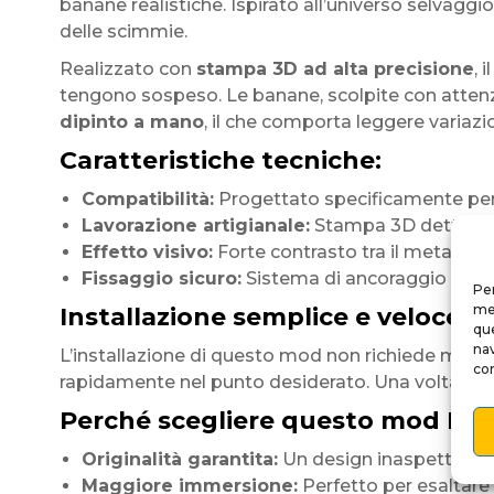
banane realistiche. Ispirato all’universo selvaggi
delle scimmie.
Realizzato con
stampa 3D ad alta precisione
, 
tengono sospeso. Le banane, scolpite con attenzi
dipinto a mano
, il che comporta leggere variaz
Caratteristiche tecniche:
Compatibilità:
Progettato specificamente per i
Lavorazione artigianale:
Stampa 3D dettagliat
Effetto visivo:
Forte contrasto tra il metallo d
Fissaggio sicuro:
Sistema di ancoraggio robust
Per
mem
Installazione semplice e veloce
que
nav
L’installazione di questo mod non richiede modific
con
rapidamente nel punto desiderato. Una volta monta
Perché scegliere questo mod Ki
Originalità garantita:
Un design inaspettato ch
Maggiore immersione:
Perfetto per esaltare i