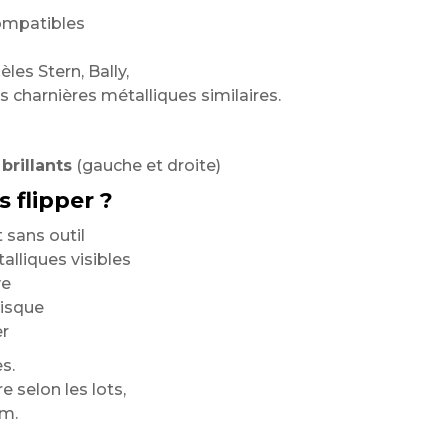
ompatibles
es Stern, Bally,
es charnières métalliques similaires.
brillants
(gauche et droite)
 flipper ?
 sans outil
lliques visibles
ve
risque
er
s.
 selon les lots,
om.