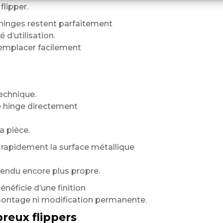
flipper.
hinges restent parfaitement
 d’utilisation.
 remplacer facilement
echnique.
e hinge directement
a pièce.
rapidement la surface métallique
rendu encore plus propre.
néficie d’une finition
montage ni modification permanente.
reux flippers