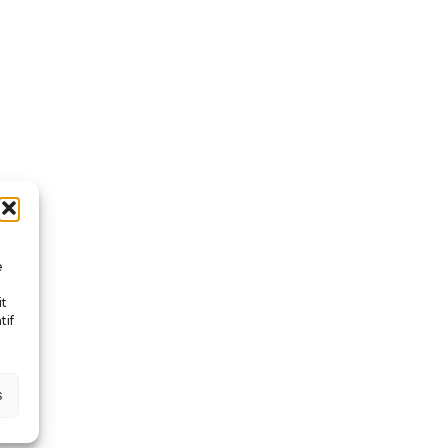
e
it
tif
s