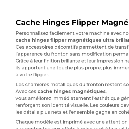
Cache Hinges Flipper Magnéti
Personnalisez facilement votre machine avec no
cache hinges flipper magnétiques ultra brilla
Ces accessoires décoratifs permettent de tran
l’apparence du fronton sans modification perman
Grâce à leur finition brillante et leur impression h
ils apportent une touche plus propre, plus immer
à votre flipper.
Les charnières métalliques du fronton restent sou
Avec ces
cache hinges magnétiques
,
vous améliorez immédiatement l’esthétique géné
renforçant son identité visuelle. Les couleurs de
les détails plus nets et l’ensemble gagne en coh
Chaque modèle est imprimé avec une attention p
aux contrastes, aux effets lumineux et à la qualit