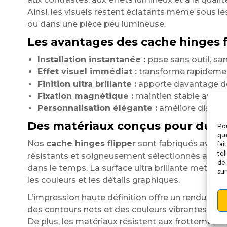
Ainsi, les visuels restent éclatants même sous 
ou dans une pièce peu lumineuse.
Les avantages des cache hinges f
Installation instantanée :
pose sans outil, sans
Effet visuel immédiat :
transforme rapidemen
Finition ultra brillante :
apporte davantage de 
Fixation magnétique :
maintien stable avec r
Personnalisation élégante :
améliore discrète
Des matériaux conçus pour dure
Pou
que
Nos
cache hinges flipper
sont fabriqués avec 
fai
tel
résistants et soigneusement sélectionnés afin d’
de 
dans le temps. La surface ultra brillante met par
sur
les couleurs et les détails graphiques.
L’impression haute définition offre un rendu préc
des contours nets et des couleurs vibrantes.
De plus, les matériaux résistent aux frottements