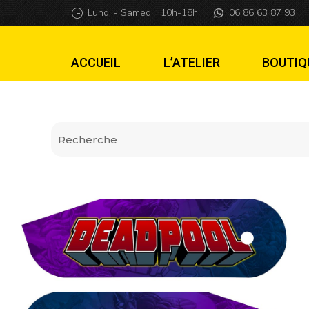
Cache Hinges De
Lundi - Samedi : 10h-18h
06 86 63 87 93
ACCUEIL
L’ATELIER
BOUTIQ