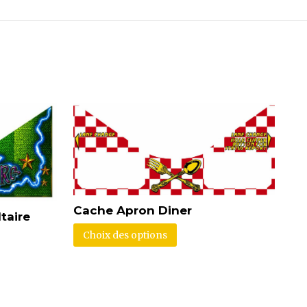
Cache Apron Diner
taire
Choix des options