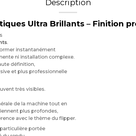
Description
ques Ultra Brillants – Finition 
s
nts
.
sformer instantanément
ente ni installation complexe.
aute définition,
sive et plus professionnelle
vent très visibles.
rale de la machine tout en
viennent plus profondes,
érence avec le thème du flipper.
articulière portée
é du rendu.