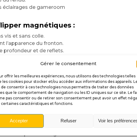
les éclairages de gameroom
lipper magnétiques :
 vis et sans colle.
t l’apparence du fronton.
profondeur et de reflets.
etrait facile à tout moment.
Gérer le consentement
ment le style du flipper.
r
r offrir les meilleures expériences, nous utilisons des technologies telles
 les cookies pour stocker et/ou accéder aux informations des appareils. L
des matériaux
t de consentir à ces technologies nous permettra de traiter des données
les que le comportement de navigation ou les ID uniques sur ce site. Le fa
obtenir une excellente tenue
ne pas consentir ou de retirer son consentement peut avoir un effet néga
ticulièrement en valeur
 certaines caractéristiques et fonctions.
is avec des noirs profonds,
Accepter
Refuser
Voir les préférence
, aux manipulations régulières