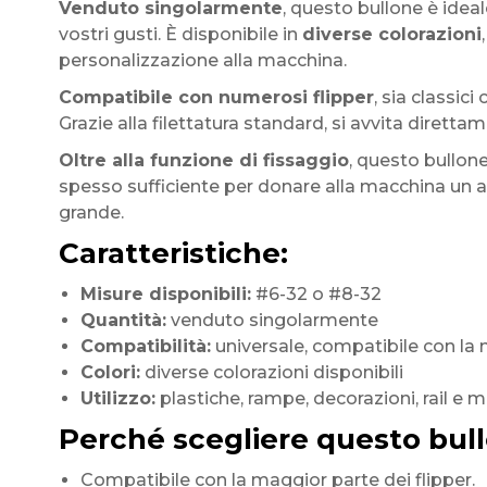
Venduto singolarmente
, questo bullone è idea
vostri gusti. È disponibile in
diverse colorazioni
personalizzazione alla macchina.
Compatibile con numerosi flipper
, sia classic
Grazie alla filettatura standard, si avvita dirett
Oltre alla funzione di fissaggio
, questo bullone
spesso sufficiente per donare alla macchina un as
grande.
Caratteristiche:
Misure disponibili:
#6-32 o #8-32
Quantità:
venduto singolarmente
Compatibilità:
universale, compatibile con la 
Colori:
diverse colorazioni disponibili
Utilizzo:
plastiche, rampe, decorazioni, rail e 
Perché scegliere questo bul
Compatibile con la maggior parte dei flipper.