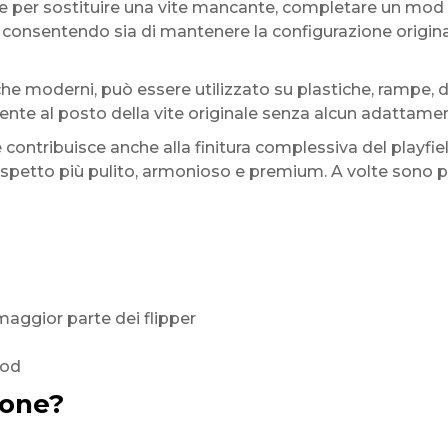
le per sostituire una vite mancante, completare un mod 
, consentendo sia di mantenere la configurazione origina
i che moderni, può essere utilizzato su plastiche, rampe, d
amente al posto della vite originale senza alcun adattame
 contribuisce anche alla finitura complessiva del playfie
petto più pulito, armonioso e premium. A volte sono propr
maggior parte dei flipper
mod
lone?