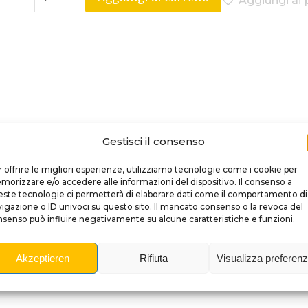
Aggiungi ai p
Descrizione
Gestisci il consenso
 offrire le migliori esperienze, utilizziamo tecnologie come i cookie per
 – #6-32 o #8-32 – Per
orizzare e/o accedere alle informazioni del dispositivo. Il consenso a
ste tecnologie ci permetterà di elaborare dati come il comportamento di
igazione o ID univoci su questo sito. Il mancato consenso o la revoca del
senso può influire negativamente su alcune caratteristiche e funzioni.
o
bullone di personalizzazione
, progettato secondo gl
Akzeptieren
Rifiuta
Visualizza preferen
a maggior parte dei flipper e permette di sostituire faci