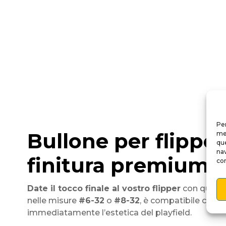
Per
Bullone per flipper
mem
que
nav
finitura premium
con
Date il tocco finale al vostro flipper
con quest
nelle misure
#6-32
o
#8-32
, è compatibile con l
immediatamente l’estetica del playfield.