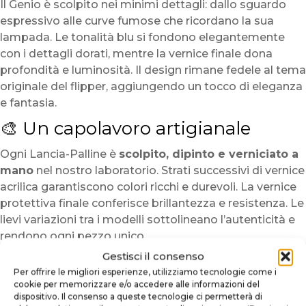
Il Genio è scolpito nei minimi dettagli: dallo sguardo
espressivo alle curve fumose che ricordano la sua
lampada. Le tonalità blu si fondono elegantemente
con i dettagli dorati, mentre la vernice finale dona
profondità e luminosità. Il design rimane fedele al tema
originale del flipper, aggiungendo un tocco di eleganza
e fantasia.
🎨 Un capolavoro artigianale
Ogni Lancia-Palline è
scolpito, dipinto e verniciato a
mano
nel nostro laboratorio. Strati successivi di vernice
acrilica garantiscono colori ricchi e durevoli. La vernice
protettiva finale conferisce brillantezza e resistenza. Le
lievi variazioni tra i modelli sottolineano l’autenticità e
rendono ogni pezzo unico.
Gestisci il consenso
🔧 Caratteristiche tecniche
Per offrire le migliori esperienze, utilizziamo tecnologie come i
cookie per memorizzare e/o accedere alle informazioni del
Stampa 3D ad alta risoluzione per dettagli precisi.
dispositivo. Il consenso a queste tecnologie ci permetterà di
Vernice acrilica applicata a mano in tonalità blu e oro.