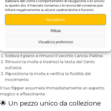
elaborare dati come il comportamento di navigazione o ID univoci
Finitura lucida protettiva per brillantezza e durata.
su questo sito. Il mancato consenso o la revoca del consenso può
influire negativamente su alcune caratteristiche e funzioni.
Asta metallica integrata per un fissaggio stabile e
sicuro.
Akzeptieren
Compatibilità:
Tales of the Arabian Nights
e flipper
standard.
Rifiuta
🛠️ Installazione semplice e veloce
Visualizza preferenze
L’installazione richiede solo pochi minuti:
Solleva il piano e rimuovi il vecchio Lancia-Palline.
Rimuovi la molla e inserisci la testa del Genio
sull’asta.
Riposiziona la molla e verifica la fluidità del
movimento.
Il tuo flipper assumerà immediatamente un aspetto
magico e affascinante.
🌟 Un pezzo unico da collezione