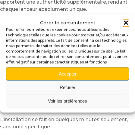
apportent une authenticité supplémentaire, rendant
chaque lanceur absolument unique.
🔧 Caractéristiques techniques
Gérer le consentement
Pour offrir les meilleures expériences, nous utilisons des
Impression 3D haute résolution offrant un niveau de
technologies telles que les cookies pour stocker et/ou accéder aux
détail exceptionnel.
informations des appareils. Le fait de consentir à ces technologies
Peinture acrylique manuelle aux nuances bleues et
nous permettra de traiter des données telles que le
comportement de navigation ou les ID uniques sur ce site. Le fait
dorées.
de ne pas consentir ou de retirer son consentement peut avoir un
Vernis brillant pour un effet lumineux et une
effet négatif sur certaines caractéristiques et fonctions.
protection durable.
Accepter
Tige métallique intégrée assurant une fixation stable
et solide.
Refuser
Compatibilité : flipper
Tales of the Arabian Nights
et modèles standards à lanceur classique.
Voir les préférences
🛠️ Installation simple et rapide
L’installation se fait en quelques minutes seulement,
sans outil spécifique :