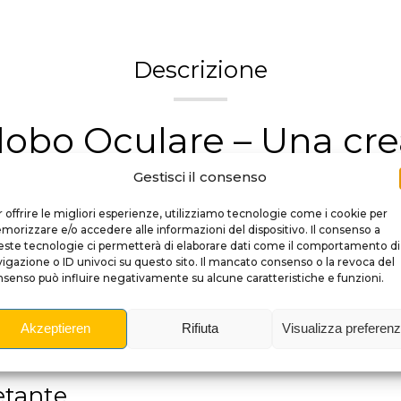
Descrizione
lobo Oculare – Una crea
Gestisci il consenso
 offrire le migliori esperienze, utilizziamo tecnologie come i cookie per
le al tuo flipper con questo Lancia-Palline 3D a fo
orizzare e/o accedere alle informazioni del dispositivo. Il consenso a
tigianato e intensità visiva. Completamente
modellato,
ste tecnologie ci permetterà di elaborare dati come il comportamento di
igazione o ID univoci su questo sito. Il mancato consenso o la revoca del
ture e la profondità di un vero occhio umano. Con i suoi c
senso può influire negativamente su alcune caratteristiche e funzioni.
r un carattere unico.
a il punto focale del flipper. Lo sguardo lucente, le ven
Akzeptieren
Rifiuta
Visualizza preferen
lipper assume un’atmosfera oscura e coinvolgente, perfet
 flipper dell’orrore, dove ogni dettaglio contribuisce al
ietante