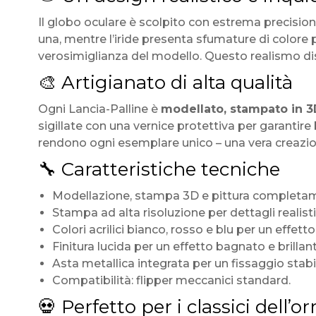
Il globo oculare è scolpito con estrema precisione
una, mentre l’iride presenta sfumature di colore p
verosimiglianza del modello. Questo realismo distu
🎨 Artigianato di alta qualità
Ogni Lancia-Palline è
modellato, stampato in 3
sigillate con una vernice protettiva per garantire 
rendono ogni esemplare unico – una vera creazio
🔧 Caratteristiche tecniche
Modellazione, stampa 3D e pittura completame
Stampa ad alta risoluzione per dettagli realistic
Colori acrilici bianco, rosso e blu per un effett
Finitura lucida per un effetto bagnato e brillant
Asta metallica integrata per un fissaggio stabil
Compatibilità: flipper meccanici standard.
💀 Perfetto per i classici dell’or