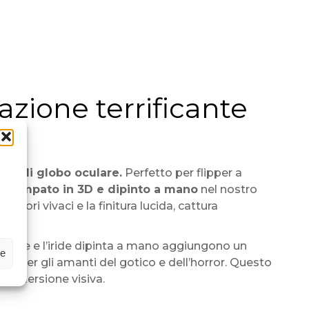
zione terrificante
rma di globo oculare.
Perfetto per flipper a
 stampato in 3D e dipinto a mano
nel nostro
olori vivaci e la finitura lucida, cattura
e rosse e l’iride dipinta a mano aggiungono un
ze
ta per gli amanti del gotico e dell’horror. Questo
l’immersione visiva.