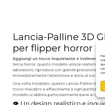
Lancia-Palline 3D G
per flipper horror
Per
Aggiungi un tocco inquietante e indimenticabi
mem
tema horror, questo modello unisce realismo, ar
que
nav
laboratorio, riproduce con grande precisione la tex
con
immediatamente l’attenzione e dona al tuo flippe
Una volta installato, questo Lancia-Palline divent
tocco macabro e affascinante a ogni partita. Il f
modello si abbina particolarmente bene ai classici
👁️ Un design realistico e inqu