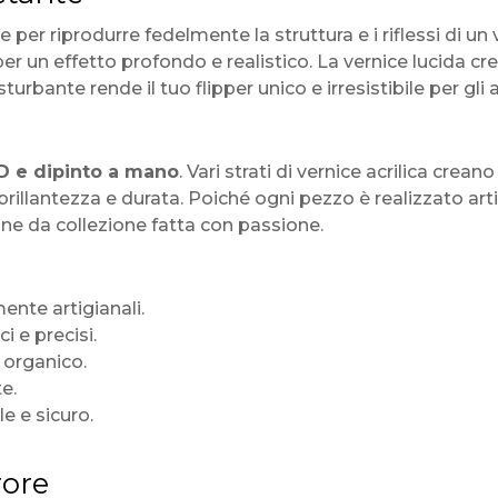
 per riprodurre fedelmente la struttura e i riflessi di u
er un effetto profondo e realistico. La vernice lucida cr
rbante rende il tuo flipper unico e irresistibile per gli
D e dipinto a mano
. Vari strati di vernice acrilica crea
brillantezza e durata. Poiché ogni pezzo è realizzato artig
ne da collezione fatta con passione.
nte artigianali.
i e precisi.
o organico.
e.
e e sicuro.
rore