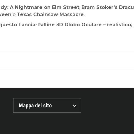
dy: A Nightmare on Elm Street
,
Bram Stoker’s Dracu
ween
e
Texas Chainsaw Massacre
.
 questo Lancia-Palline 3D Globo Oculare – realistic
Mappa del sito