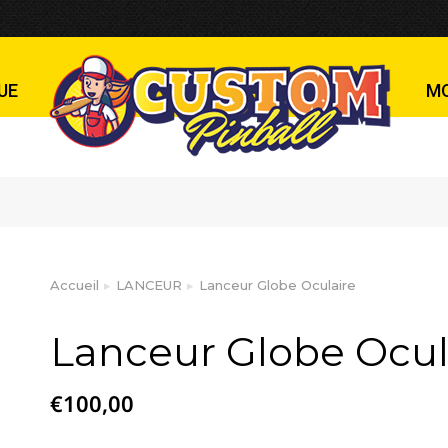
ulaire
UE
M
Accueil
LANCEUR
Lanceur Globe Oculaire
Vous êtes ici :
Lanceur Globe Ocul
€
100,00