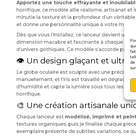
Apportez une touche effrayante et inoubliabl
horrifique, ce modèle allie réalisme, artisanat et
minutie la texture et la profondeur d’un véritable 
et donne une personnalité unique à votre machin
Dès que vous l’installez, ce lanceur devient un poi
Pou
dimension macabre et fascinante à chaque partie. 
que
d’univers gothiques. Ce modèle s’accorde particul
fai
tel
👁️ Un design glaçant et ultra-r
de 
sur
Le globe oculaire est sculpté avec une précision 
manuellement, et l’iris est travaillé en dégradés d
d’humidité et capte la lumière sous tous les ang
horrifique.
🎨 Une création artisanale uni
Chaque lanceur est
modélisé, imprimé et peint
textures organiques, puis je finalise chaque pièc
exemplaire présente de subtiles variations, ce qu