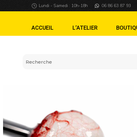
Lanceur Globe Oc
Lundi - Samedi : 10h-18h
06 86 63 87 93
ACCUEIL
L’ATELIER
BOUTIQ