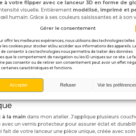
e à votre flipper avec ce lanceur 3D en forme de glo
 intensité visuelle. Entièrement
modélisé, imprimé et pe
œil humain. Grâce à ses couleurs saisissantes et à son ver
e.
Gérer le consentement
nt focal de votre flipper. Son regard brillant, ses veines
r offrir les meilleures expériences, nous utilisons des technologies telles
Ainsi, le flipper prend vie sous un nouveau jour, parfai
 les cookies pour stocker et/ou accéder aux informations des appareils. L
ièrement bien avec les flippers d’horreur classique, où 
t de consentir à ces technologies nous permettra de traiter des données
les que le comportement de navigation ou les ID uniques sur ce site. Le fa
éaliste
ne pas consentir ou de retirer son consentement peut avoir un effet néga
 certaines caractéristiques et fonctions.
remarquable pour restituer l’anatomie et les reflets d’un
e couleurs pour obtenir un effet profond et vivant. De plu
Accepter
Refuser
Voir les préférence
les. Ce réalisme dérangeant apporte une touche unique 
que
 à la main
dans mon atelier. J’applique plusieurs couch
e avec un vernis protecteur pour assurer éclat et durabi
i fait de votre lanceur une pièce unique, créée avec soin