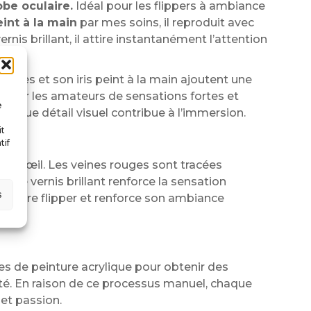
be oculaire.
Idéal pour les flippers à ambiance
int à la main
par mes soins, il reproduit avec
nis brillant, il attire instantanément l’attention
 rouges et son iris peint à la main ajoutent une
t pour les amateurs de sensations fortes et
e
chaque détail visuel contribue à l’immersion.
it
tif
 vrai œil. Les veines rouges sont tracées
s, le vernis brillant renforce la sensation
s
à votre flipper et renforce son ambiance
es de peinture acrylique pour obtenir des
lité. En raison de ce processus manuel, chaque
 et passion.