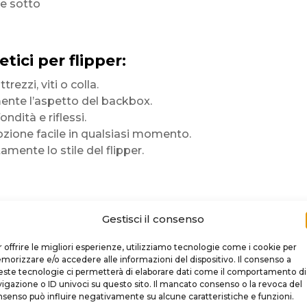
he sotto
ici per flipper:
ezzi, viti o colla.
nte l’aspetto del backbox.
dità e riflessi.
ozione facile in qualsiasi momento.
amente lo stile del flipper.
nati
Gestisci il consenso
te
 offrire le migliori esperienze, utilizziamo tecnologie come i cookie per
orizzare e/o accedere alle informazioni del dispositivo. Il consenso a
ste tecnologie ci permetterà di elaborare dati come il comportamento di
igazione o ID univoci su questo sito. Il mancato consenso o la revoca del
preciso
senso può influire negativamente su alcune caratteristiche e funzioni.