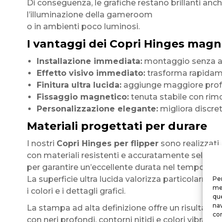
Di conseguenza, le grafiche restano brillanti anc
l’illuminazione della gameroom
o in ambienti poco luminosi.
I vantaggi dei Copri Hinges magnet
Installazione immediata:
montaggio senza attr
Effetto visivo immediato:
trasforma rapidame
Finitura ultra lucida:
aggiunge maggiore profon
Fissaggio magnetico:
tenuta stabile con rim
Personalizzazione elegante:
migliora discret
Materiali progettati per durare
I nostri
Copri Hinges per flipper
sono realizzati
con materiali resistenti e accuratamente selezio
per garantire un’eccellente durata nel tempo.
La superficie ultra lucida valorizza particolarmen
Per
mem
i colori e i dettagli grafici.
que
nav
La stampa ad alta definizione offre un risultato 
con
con neri profondi, contorni nitidi e colori vibranti.