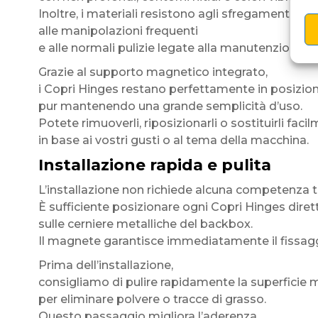
Inoltre, i materiali resistono agli sfregamenti,
alle manipolazioni frequenti
e alle normali pulizie legate alla manutenzione del
Grazie al supporto magnetico integrato,
i Copri Hinges restano perfettamente in posizio
pur mantenendo una grande semplicità d’uso.
Potete rimuoverli, riposizionarli o sostituirli faci
in base ai vostri gusti o al tema della macchina.
Installazione rapida e pulita
L’installazione non richiede alcuna competenza t
È sufficiente posizionare ogni Copri Hinges dir
sulle cerniere metalliche del backbox.
Il magnete garantisce immediatamente il fissagg
Prima dell’installazione,
consigliamo di pulire rapidamente la superficie m
per eliminare polvere o tracce di grasso.
Questo passaggio migliora l’aderenza