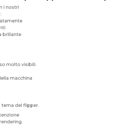
 i nostri
r
.
iatamente
nti
a brillante
 molto visibili.
della macchina
tema del flipper.
tenzione
 rendering.