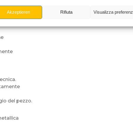
Akzeptieren
Rifiuta
Visualizza preferen
 flipper.
ne
lmente
ecnica.
ettamente
io del pezzo.
etallica