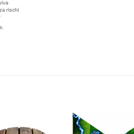
siva
za rischi
r
e.