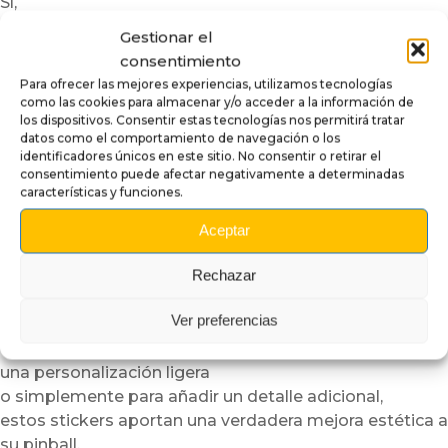
Sí,
a veces un simple sticker colocado en el lugar
Gestionar el
adecuado
consentimiento
puede parecer una modificación mucho más compleja.
Para ofrecer las mejores experiencias, utilizamos tecnologías
como las cookies para almacenar y/o acceder a la información de
Una excelente solución para
los dispositivos. Consentir estas tecnologías nos permitirá tratar
personalizar su pinball
datos como el comportamiento de navegación o los
identificadores únicos en este sitio. No consentir o retirar el
Los
stickers para pinball
consentimiento puede afectar negativamente a determinadas
características y funciones.
permiten personalizar fácilmente su máquina
sin modificaciones permanentes.
Aceptar
Son una solución ideal
para mejorar rápidamente ciertas zonas del playfield,
Rechazar
modernizar el playfield
o crear un tema visual más armonioso en conjunto.
Ver preferencias
Ya sea para una restauración,
una personalización ligera
o simplemente para añadir un detalle adicional,
estos stickers aportan una verdadera mejora estética a
su pinball.