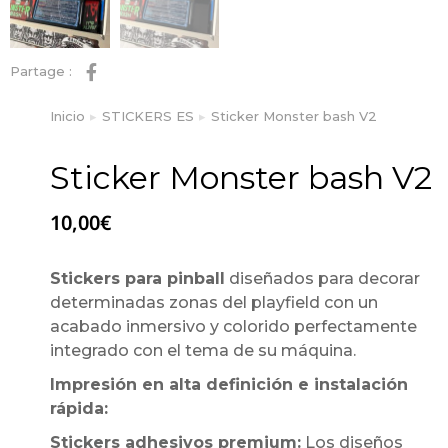
Partage :
Inicio
STICKERS ES
Sticker Monster bash V2
Estás aquí:
Sticker Monster bash V2
10,00
€
Stickers para pinball
diseñados para decorar
determinadas zonas del playfield con un
acabado inmersivo y colorido perfectamente
integrado con el tema de su máquina.
Impresión en alta definición e instalación
rápida:
Stickers adhesivos premium:
Los diseños