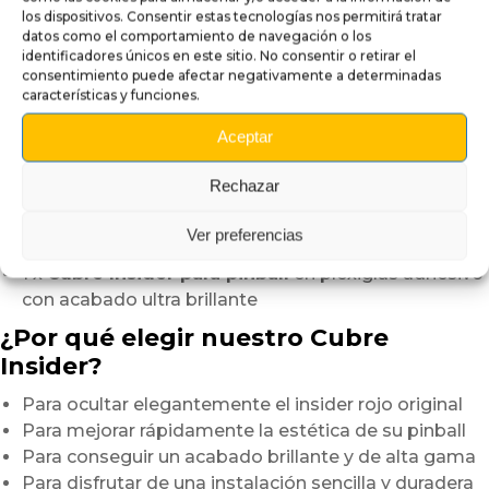
ejerciendo una presión suave y uniforme
los dispositivos. Consentir estas tecnologías nos permitirá tratar
desde el centro hacia los bordes.
datos como el comportamiento de navegación o los
Este método ayuda a evitar burbujas de aire
identificadores únicos en este sitio. No consentir o retirar el
consentimiento puede afectar negativamente a determinadas
y permite obtener un acabado perfectamente limpio.
características y funciones.
En solo unos minutos, su pinball gana en elegancia
Aceptar
y coherencia visual.
Este pequeño detalle aporta una verdadera diferencia
Rechazar
en la apariencia general de la máquina.
Contenido del paquete:
Ver preferencias
1 x
Cubre Insider para pinball
en plexiglás adhesivo
con acabado ultra brillante
¿Por qué elegir nuestro Cubre
Insider?
Para ocultar elegantemente el insider rojo original
Para mejorar rápidamente la estética de su pinball
Para conseguir un acabado brillante y de alta gama
Para disfrutar de una instalación sencilla y duradera