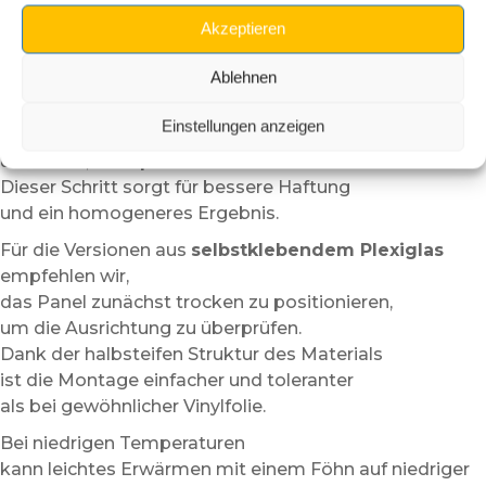
Elegante Individualisierung:
verstärkt die visuelle
Akzeptieren
Identität Ihrer Maschine.
Einfache und saubere Installation
Ablehnen
Vor der Installation empfehlen wir,
Einstellungen anzeigen
die Oberfläche sorgfältig zu reinigen,
um Staub, Fettspuren oder Rückstände zu entfernen.
Dieser Schritt sorgt für bessere Haftung
und ein homogeneres Ergebnis.
Für die Versionen aus
selbstklebendem Plexiglas
empfehlen wir,
das Panel zunächst trocken zu positionieren,
um die Ausrichtung zu überprüfen.
Dank der halbsteifen Struktur des Materials
ist die Montage einfacher und toleranter
als bei gewöhnlicher Vinylfolie.
Bei niedrigen Temperaturen
kann leichtes Erwärmen mit einem Föhn auf niedriger