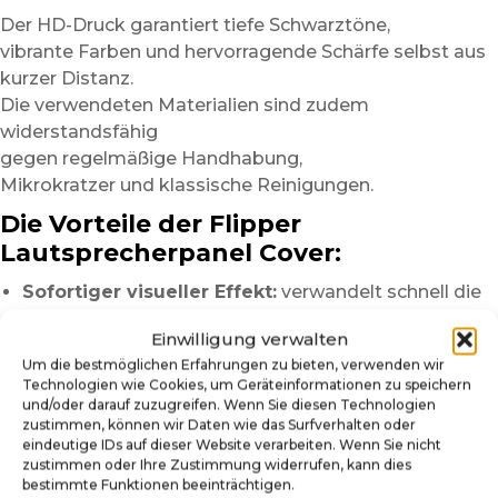
Der HD-Druck garantiert tiefe Schwarztöne,
vibrante Farben und hervorragende Schärfe selbst aus
kurzer Distanz.
Die verwendeten Materialien sind zudem
widerstandsfähig
gegen regelmäßige Handhabung,
Mikrokratzer und klassische Reinigungen.
Die Vorteile der Flipper
Lautsprecherpanel Cover:
Sofortiger visueller Effekt:
verwandelt schnell die
Optik der Backbox.
Einwilligung verwalten
Ultra glänzendes Finish:
sorgt für mehr Tiefe und
Um die bestmöglichen Erfahrungen zu bieten, verwenden wir
Lichtreflexe.
Technologien wie Cookies, um Geräteinformationen zu speichern
Kompatibel mit vielen Marken:
Ausschnitte
und/oder darauf zuzugreifen. Wenn Sie diesen Technologien
passend für zahlreiche Flippermodelle.
zustimmen, können wir Daten wie das Surfverhalten oder
eindeutige IDs auf dieser Website verarbeiten. Wenn Sie nicht
Einfache Montage:
schnelle Installation als
zustimmen oder Ihre Zustimmung widerrufen, kann dies
selbstklebende oder magnetische Version.
bestimmte Funktionen beeinträchtigen.