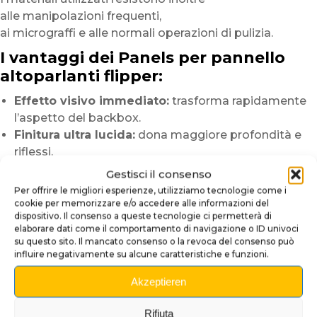
alle manipolazioni frequenti,
ai micrograffi e alle normali operazioni di pulizia.
I vantaggi dei Panels per pannello
altoparlanti flipper:
Effetto visivo immediato:
trasforma rapidamente
l’aspetto del backbox.
Finitura ultra lucida:
dona maggiore profondità e
riflessi.
Compatibilità multi-marca:
ritagli adatti a
Gestisci il consenso
numerosi modelli di flipper.
Per offrire le migliori esperienze, utilizziamo tecnologie come i
Installazione semplice:
montaggio rapido in
cookie per memorizzare e/o accedere alle informazioni del
dispositivo. Il consenso a queste tecnologie ci permetterà di
versione adesiva o magnetica.
elaborare dati come il comportamento di navigazione o ID univoci
Personalizzazione elegante:
migliora l’identità
su questo sito. Il mancato consenso o la revoca del consenso può
visiva della vostra macchina.
influire negativamente su alcune caratteristiche e funzioni.
Installazione semplice e pulita
Akzeptieren
Prima dell’installazione,
Rifiuta