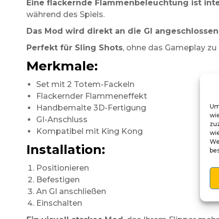
Eine flackernde Flammenbeleuchtung ist inte
während des Spiels.
Das Mod wird direkt an die GI angeschlossen
Perfekt für Sling Shots
, ohne das Gameplay zu 
Merkmale:
Set mit 2 Totem-Fackeln
Flackernder Flammeneffekt
Um
Handbemalte 3D-Fertigung
wi
GI-Anschluss
zu
Kompatibel mit King Kong
wie
We
Installation:
be
Positionieren
Befestigen
An GI anschließen
Einschalten