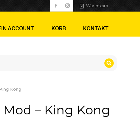
ng
Warenkorb
EIN ACCOUNT
KORB
KONTAKT
King Kong
 Mod – King Kong