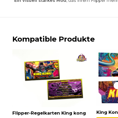
Ein visuell starkes Mod
, das Ihrem Flipper meh
Kompatible Produkte
King Ko
Flipper-Regelkarten King kong