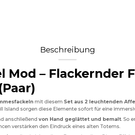
Beschreibung
l Mod – Flackernder 
(Paar)
tammesfackeln
mit diesem
Set aus 2 leuchtenden Aff
kull Island sorgen diese Elemente sofort für eine imme
d anschließend
von Hand geglättet und bemalt
. So e
ncen verstärken den Eindruck eines alten Totems.