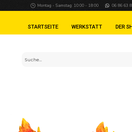
Affen-Totem-Fack
Montag - Samstag: 10:00 - 18:00
06 86 63 8
STARTSEITE
WERKSTATT
DER S