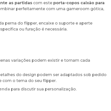
nte as partidas
com este
porta-copos caixão para
combinar perfeitamente com uma gameroom gótica,
a perna do flipper, encaixe o suporte e aperte
ecífica ou furação é necessária.
enas variações podem existir e tornam cada
detalhes do design podem ser adaptados sob pedido
 com o tema do seu flipper.
menda
para discutir sua personalização.