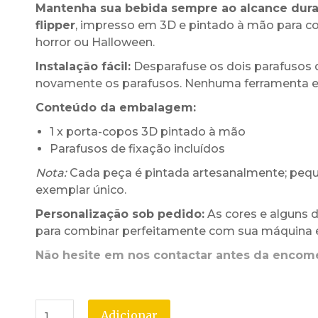
Mantenha sua bebida sempre ao alcance dura
flipper
, impresso em 3D e pintado à mão para 
horror ou Halloween.
Instalação fácil:
Desparafuse os dois parafusos d
novamente os parafusos. Nenhuma ferramenta esp
Conteúdo da embalagem:
1 x porta-copos 3D pintado à mão
Parafusos de fixação incluídos
Nota:
Cada peça é pintada artesanalmente; pequ
exemplar único.
Personalização sob pedido:
As cores e alguns 
para combinar perfeitamente com sua máquina e
Não hesite em nos contactar antes da enco
Adicionar