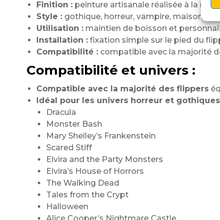
Finition :
peinture artisanale réalisée à la main
Style :
gothique, horreur, vampire, maison ha
Utilisation :
maintien de boisson et personnal
Installation :
fixation simple sur le pied du flip
Compatibilité :
compatible avec la majorité de
Compatibilité et univers :
Compatible avec la majorité des flippers
éq
Idéal pour les univers horreur et gothiques
Dracula
Monster Bash
Mary Shelley’s Frankenstein
Scared Stiff
Elvira and the Party Monsters
Elvira’s House of Horrors
The Walking Dead
Tales from the Crypt
Halloween
Alice Cooper’s Nightmare Castle