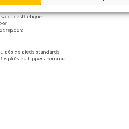
ntée
isation esthétique
per
s flippers
uipés de pieds standards.
inspirés de flippers comme :