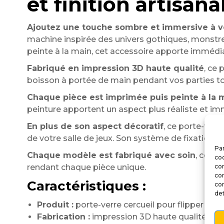
et finition artisana
Ajoutez une touche sombre et immersive à vo
machine inspirée des univers gothiques, monstres
peinte à la main, cet accessoire apporte imméd
Fabriqué en impression 3D haute qualité
, ce 
boisson à portée de main pendant vos parties to
Chaque pièce est imprimée puis peinte à la 
peinture apportent un aspect plus réaliste et im
En plus de son aspect décoratif
, ce porte-verr
de votre salle de jeux. Son système de fixation pe
Par
Chaque modèle est fabriqué avec soin
, cepen
coo
rendant chaque pièce unique.
co
co
Caractéristiques :
co
det
Produit :
porte-verre cercueil pour flipper
Fabrication :
impression 3D haute qualité