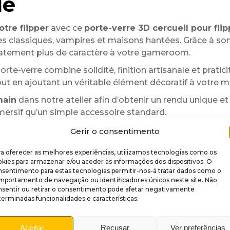
le
tre flipper
avec ce
porte-verre 3D cercueil pour flip
 classiques, vampires et maisons hantées. Grâce à son d
iatement plus de caractère à votre gameroom.
porte-verre combine solidité, finition artisanale et prati
ut en ajoutant un véritable élément décoratif à votre m
main
dans notre atelier afin d’obtenir un rendu unique et
mersif qu’un simple accessoire standard.
e offre une solution pratique pour éviter de poser vos bo
Gerir o consentimento
rmet une installation rapide directement sur le pied du 
a oferecer as melhores experiências, utilizamos tecnologias como os
dant de légères variations peuvent apparaître au niveau
kies para armazenar e/ou aceder às informações dos dispositivos. O
nsentimento para estas tecnologias permitir-nos-á tratar dados como o
mportamento de navegação ou identificadores únicos neste site. Não
nsentir ou retirar o consentimento pode afetar negativamente
erminadas funcionalidades e características.
Aceitar
Recusar
Ver preferências