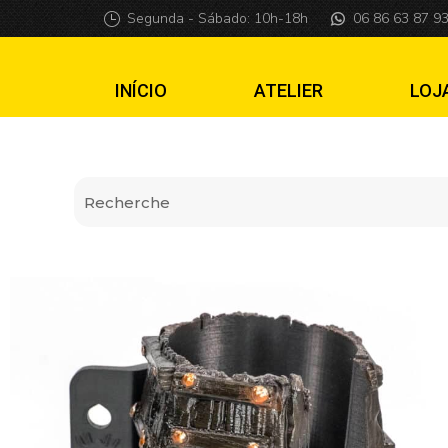
Porta-copos caixã
Segunda - Sábado: 10h-18h
06 86 63 87 9
INÍCIO
ATELIER
LOJ