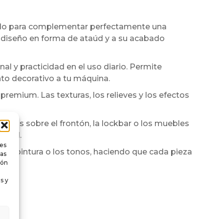
ado para complementar perfectamente una
u diseño en forma de ataúd y a su acabado
l y practicidad en el uso diario. Permite
to decorativo a tu máquina.
premium. Las texturas, los relieves y los efectos
ebidas sobre el frontón, la lockbar o los muebles
nball.
ies
s, la pintura o los tonos, haciendo que cada pieza
tas
ión
s y