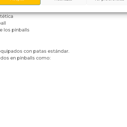
a
tética
all
 los pinballs
quipados con patas estándar.
ados en pinballs como: