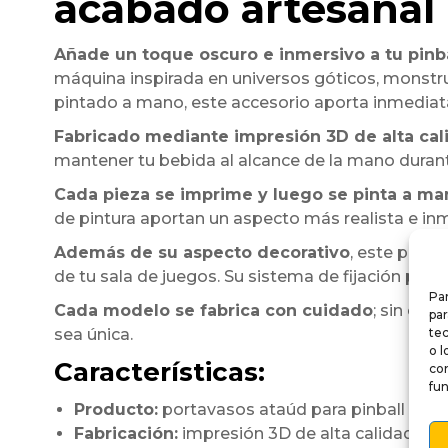
acabado artesanal
Añade un toque oscuro e inmersivo a tu pinba
máquina inspirada en universos góticos, monstru
pintado a mano, este accesorio aporta inmedi
Fabricado mediante impresión 3D de alta cal
mantener tu bebida al alcance de la mano durant
Cada pieza se imprime y luego se pinta a ma
de pintura aportan un aspecto más realista e in
Además de su aspecto decorativo
, este porta
de tu sala de juegos. Su sistema de fijación perm
Par
Cada modelo se fabrica con cuidado
; sin emb
par
sea única.
te
o l
Características:
co
fun
Producto:
portavasos ataúd para pinball
Fabricación:
impresión 3D de alta calidad