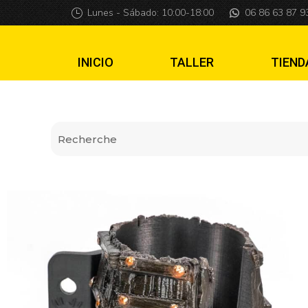
Portavasos ataúd 
Lunes - Sábado: 10:00-18:00
06 86 63 87 9
INICIO
TALLER
TIEND