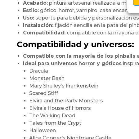
Acabado:
pintura artesanal realizada a mano
Estilo:
gótico, horror, vampiro, casa encantad
Uso:
soporte para bebida y personalización es
Instalación:
fijación sencilla en la pata del pinb
Compatibilidad:
compatible con la mayoría de
Compatibilidad y universos:
Compatible con la mayoría de los pinballs
e
Ideal para universos horror y góticos
inspir
Dracula
Monster Bash
Mary Shelley’s Frankenstein
Scared Stiff
Elvira and the Party Monsters
Elvira’s House of Horrors
The Walking Dead
Tales from the Crypt
Halloween
Alice Cooper’s Nightmare Castle