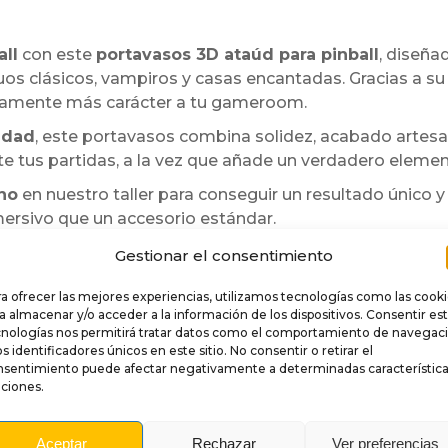
ll
con este
portavasos 3D ataúd para pinball
, diseñ
os clásicos, vampiros y casas encantadas. Gracias a s
atamente más carácter a tu gameroom.
idad
, este portavasos combina solidez, acabado artesana
e tus partidas, a la vez que añade un verdadero elemen
no
en nuestro taller para conseguir un resultado único y 
mersivo que un accesorio estándar.
vasos ofrece una solución práctica para evitar colocar b
Gestionar el consentimiento
ite una instalación rápida directamente en la pata del pi
a ofrecer las mejores experiencias, utilizamos tecnologías como las cook
argo, pueden aparecer ligeras variaciones en las textura
a almacenar y/o acceder a la información de los dispositivos. Consentir es
cnologías nos permitirá tratar datos como el comportamiento de navegac
os identificadores únicos en este sitio. No consentir o retirar el
nsentimiento puede afectar negativamente a determinadas característica
ciones.
Aceptar
Rechazar
Ver preferencias