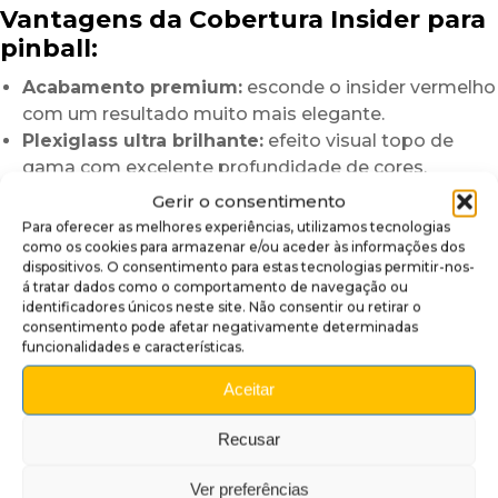
Vantagens da Cobertura Insider para
pinball:
Acabamento premium:
esconde o insider vermelho
com um resultado muito mais elegante.
Plexiglass ultra brilhante:
efeito visual topo de
gama com excelente profundidade de cores.
Impressão HD:
detalhes precisos, contrastes
Gerir o consentimento
marcantes e excelente nitidez.
Para oferecer as melhores experiências, utilizamos tecnologias
Instalação rápida:
transforma imediatamente a
como os cookies para armazenar e/ou aceder às informações dos
dispositivos. O consentimento para estas tecnologias permitir-nos-
zona da lockbar.
á tratar dados como o comportamento de navegação ou
Personalização elegante:
melhora discretamente a
identificadores únicos neste site. Não consentir ou retirar o
estética geral do pinball.
consentimento pode afetar negativamente determinadas
funcionalidades e características.
Um material premium concebido
Aceitar
para durar
A nossa
Cobertura Insider
é fabricada em
Recusar
plexiglass autocolante com acabamento ultra
brilhante
.
Ver preferências