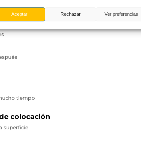
Aceptar
Rechazar
Ver preferencias
a superficie
orme.
es
a
después
 mucho tiempo
 de colocación
a superficie