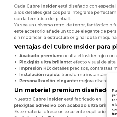
Cada
Cubre Insider
está diseñado con especial
a los detalles gráficos para integrarse perfecta
con la temática del pinball.
Ya sea un universo retro, de terror, fantástico o fu
este accesorio añade un toque elegante de pers
sin modificar la estructura original de la máquina
Ventajas del Cubre Insider para pi
Acabado premium:
oculta el insider rojo co
Plexiglás ultra brillante:
efecto visual de alt
Impresión HD:
detalles precisos, contrastes m
Instalación rápida:
transforma instantáneamen
Personalización elegante:
mejora discretamen
Un material premium diseñado p
Par
par
Nuestro
Cubre Insider
está fabricado en
te
o l
plexiglás adhesivo con acabado ultra brillant
co
Este material ofrece un excelente equilibrio entre
fun