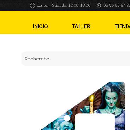
Insider pro The M
Lunes - Sábado: 10:00-18:00
06 86 63 87 9
INICIO
TALLER
TIEND