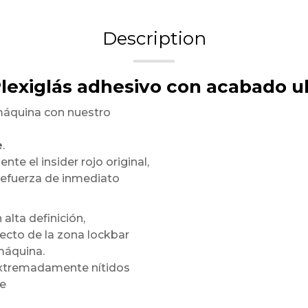
Description
Plexiglás adhesivo con acabado ul
máquina con nuestro
e
.
te el insider rojo original,
refuerza de inmediato
 alta definición,
ecto de la zona lockbar
máquina.
 extremadamente nítidos
te