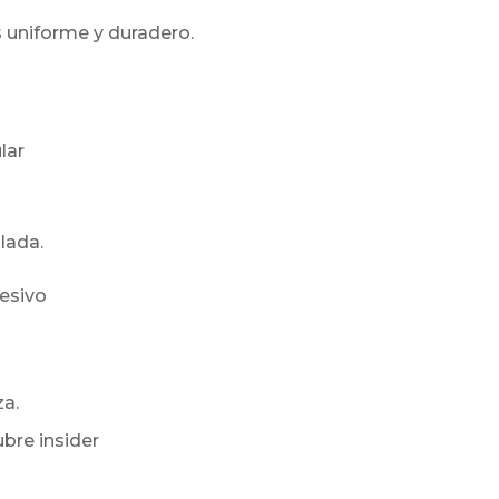
s uniforme y duradero.
lar
lada.
hesivo
a.
bre insider