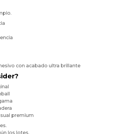
mpio.
cia
rencia
hesivo con acabado ultra brillante
sider?
inal
nball
a gama
radera
visual premium
es.
ún los lotes,