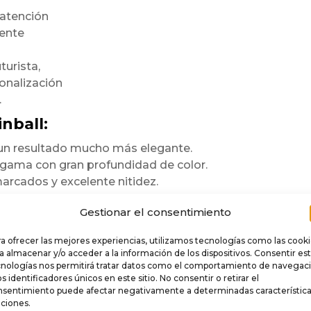
 atención
mente
turista,
onalización
.
nball:
n un resultado mucho más elegante.
a gama con gran profundidad de color.
arcados y excelente nitidez.
te la zona lockbar.
Gestionar el consentimiento
te la estética general del pinball.
ara durar
a ofrecer las mejores experiencias, utilizamos tecnologías como las cook
a almacenar y/o acceder a la información de los dispositivos. Consentir es
cnologías nos permitirá tratar datos como el comportamiento de navegac
os identificadores únicos en este sitio. No consentir o retirar el
e
.
nsentimiento puede afectar negativamente a determinadas característica
 rigidez,
ciones.