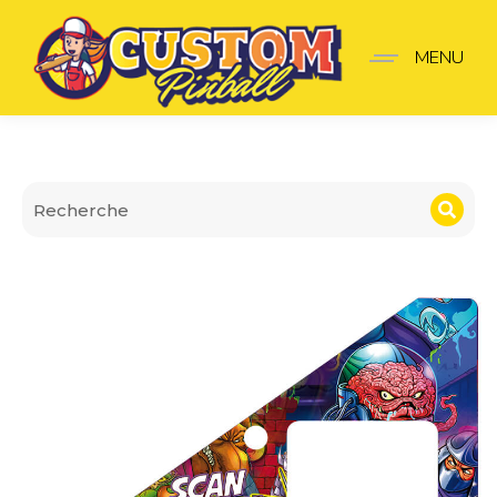
Insider pro Teenage Muta
MENU