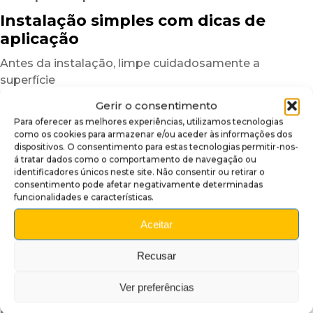
Instalação simples com dicas de
aplicação
Antes da instalação, limpe cuidadosamente a
superfície
para eliminar poeiras, marcas de gordura ou resíduos
Gerir o consentimento
que possam afetar a aderência.
Para oferecer as melhores experiências, utilizamos tecnologias
Uma superfície limpa garante um resultado mais
como os cookies para armazenar e/ou aceder às informações dos
uniforme e duradouro.
dispositivos. O consentimento para estas tecnologias permitir-nos-
á tratar dados como o comportamento de navegação ou
Depois, posicione a cobertura insider a seco
identificadores únicos neste site. Não consentir ou retirar o
consentimento pode afetar negativamente determinadas
para verificar o alinhamento.
funcionalidades e características.
Graças à sua estrutura semirrígida,
o plexiglass autocolante é mais fácil de manusear
Aceitar
do que um simples vinil adesivo.
Recusar
Para facilitar ainda mais a instalação,
recomendamos trabalhar numa divisão com
Ver preferências
temperatura moderada.
Em caso de temperaturas baixas,