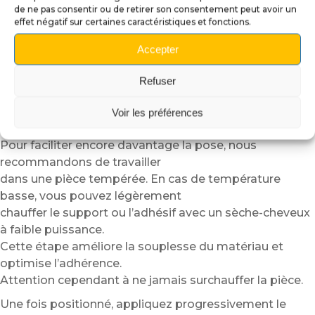
de ne pas consentir ou de retirer son consentement peut avoir un
Une surface propre garantit un rendu plus uniforme et
effet négatif sur certaines caractéristiques et fonctions.
durable.
Accepter
Positionnez ensuite le cache insider à sec afin de
vérifier l’alignement.
Refuser
Grâce à sa structure semi-rigide, le plexiglass
autocollant reste plus simple
Voir les préférences
à manipuler qu’un simple vinyle adhésif.
Pour faciliter encore davantage la pose, nous
recommandons de travailler
dans une pièce tempérée. En cas de température
basse, vous pouvez légèrement
chauffer le support ou l’adhésif avec un sèche-cheveux
à faible puissance.
Cette étape améliore la souplesse du matériau et
optimise l’adhérence.
Attention cependant à ne jamais surchauffer la pièce.
Une fois positionné, appliquez progressivement le