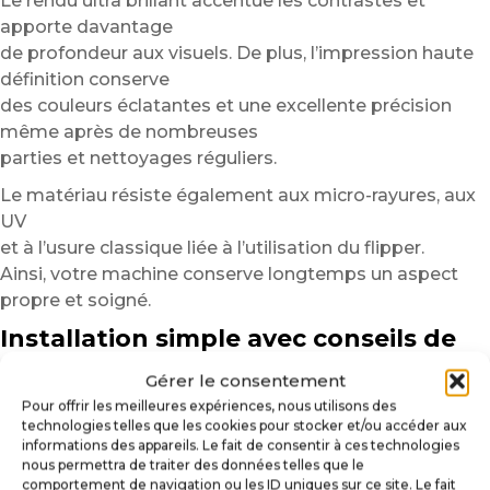
Le rendu ultra brillant accentue les contrastes et
apporte davantage
de profondeur aux visuels. De plus, l’impression haute
définition conserve
des couleurs éclatantes et une excellente précision
même après de nombreuses
parties et nettoyages réguliers.
Le matériau résiste également aux micro-rayures, aux
UV
et à l’usure classique liée à l’utilisation du flipper.
Ainsi, votre machine conserve longtemps un aspect
propre et soigné.
Installation simple avec conseils de
pose
Gérer le consentement
Avant l’installation, nettoyez soigneusement la surface
Pour offrir les meilleures expériences, nous utilisons des
technologies telles que les cookies pour stocker et/ou accéder aux
afin d’éliminer
informations des appareils. Le fait de consentir à ces technologies
les poussières, traces grasses ou résidus pouvant
nous permettra de traiter des données telles que le
affecter l’adhérence.
comportement de navigation ou les ID uniques sur ce site. Le fait