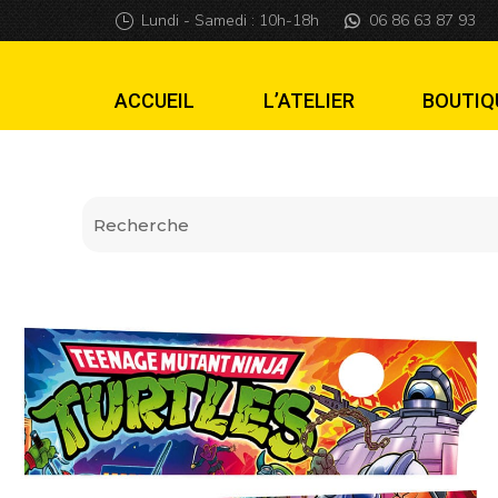
Apron Wall Teena
Lundi - Samedi : 10h-18h
06 86 63 87 93
ACCUEIL
L’ATELIER
BOUTIQ