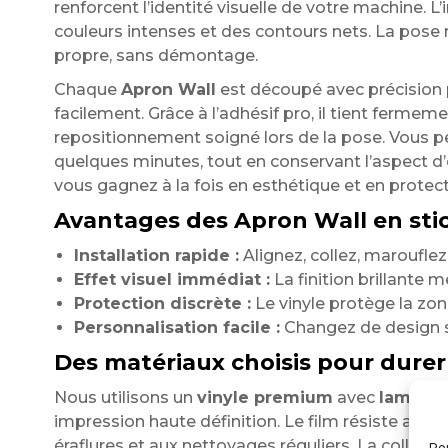
renforcent l’identité visuelle de votre machine. 
couleurs intenses et des contours nets. La pose r
propre, sans démontage.
Chaque
Apron Wall
est découpé avec précision p
facilement. Grâce à l’adhésif pro, il tient ferme
repositionnement soigné lors de la pose. Vous pe
quelques minutes, tout en conservant l’aspect d’o
vous gagnez à la fois en esthétique et en protect
Avantages des Apron Wall en stick
Installation rapide :
Alignez, collez, marouflez
Effet visuel immédiat :
La finition brillante 
Protection discrète :
Le vinyle protège la zon
Personnalisation facile :
Changez de design se
Des matériaux choisis pour durer
Nous utilisons un
vinyle premium
avec
laminati
impression haute définition. Le film résiste aux U
éraflures et aux nettoyages réguliers. La colle a
Pou