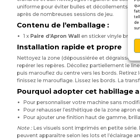
que
uniforme pour éviter bulles et décollements. Le 
fai
après de nombreuses sessions de jeu.
tel
de 
Contenu de l’emballage :
sur
1 x
Paire d’Apron Wall
en sticker vinyle brilla
Installation rapide et propre
Nettoyez la zone (dépoussiérée et dégraissée). 
repérer les repères. Décollez partiellement le liner,
puis marouflez du centre vers les bords. Retirez le
finissez le marouflage. Lissez les bords. La tra
Pourquoi adopter cet habillage a
Pour personnaliser votre machine sans modific
Pour rehausser l’esthétique de la zone apron
Pour ajouter une finition haut de gamme, brill
Note :
Les visuels sont imprimés en petite série. 
peuvent apparaître selon les lots et l’éclairage 