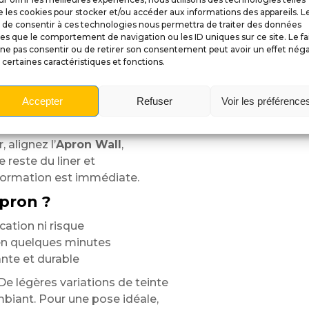
 les cookies pour stocker et/ou accéder aux informations des appareils. L
rendu reste éclatant
t de consentir à ces technologies nous permettra de traiter des données
les que le comportement de navigation ou les ID uniques sur ce site. Le fa
ne pas consentir ou de retirer son consentement peut avoir un effet néga
 certaines caractéristiques et fonctions.
nt adhésif (découpe sur mesure)
Accepter
Refuser
Voir les préférence
Positionnez à blanc pour
 alignez l’
Apron Wall
,
 reste du liner et
nsformation est immédiate.
pron ?
ation ni risque
 en quelques minutes
ante et durable
De légères variations de teinte
ambiant. Pour une pose idéale,