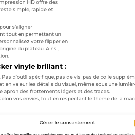
L’impression HD offre des
este simple, rapide et
our s’aligner
ment tout en permettant un
rsonnalisez votre flipper en
rigine du plateau. Ainsi,
ion.
er vinyle brillant :
. Pas d’outil spécifique, pas de vis, pas de colle supplém
met en valeur les détails du visuel, même sous une lumière
e apron des frottements légers et des traces.
lon vos envies, tout en respectant le thème de la mac
on brillante
et
Gérer le consentement
V, aux petites
dhère de manière
r offrir les meilleures expériences, nous utilisons des technologies telles