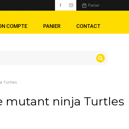
urtles
Panier
ON COMPTE
PANIER
CONTACT
a Turtles
 mutant ninja Turtles