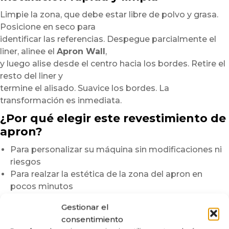
Limpie la zona, que debe estar libre de polvo y grasa.
Posicione en seco para
identificar las referencias. Despegue parcialmente el
liner, alinee el
Apron Wall
,
y luego alise desde el centro hacia los bordes. Retire el
resto del liner y
termine el alisado. Suavice los bordes. La
transformación es inmediata.
¿Por qué elegir este revestimiento de
apron?
Para personalizar su máquina sin modificaciones ni
riesgos
Para realzar la estética de la zona del apron en
pocos minutos
Para añadir un acabado de alta gama, brillante y
Gestionar el
duradero
consentimiento
Nota:
Los gráficos se imprimen en pequeñas series.