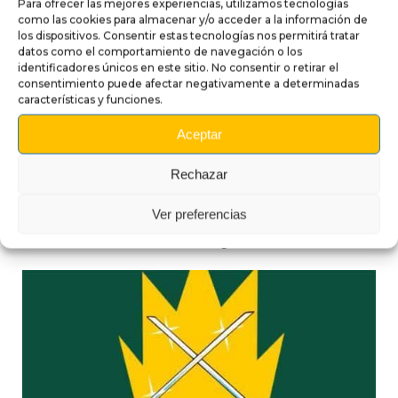
Para ofrecer las mejores experiencias, utilizamos tecnologías
Pueden aparecer ligeras variaciones de tono
como las cookies para almacenar y/o acceder a la información de
los dispositivos. Consentir estas tecnologías nos permitirá tratar
según los lotes y la iluminación ambiente. Para una
datos como el comportamiento de navegación o los
instalación ideal,
identificadores únicos en este sitio. No consentir o retirar el
trabaje a temperatura moderada y utilice una espátula
consentimiento puede afectar negativamente a determinadas
características y funciones.
suave.
Aceptar
Rechazar
Ver preferencias
Productos compatibles