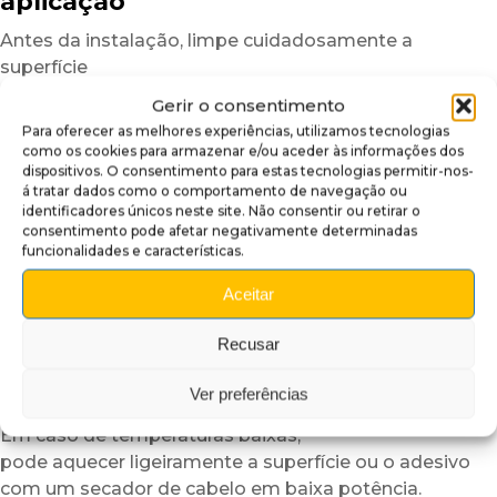
aplicação
Antes da instalação, limpe cuidadosamente a
superfície
para eliminar poeiras, marcas de gordura ou resíduos
Gerir o consentimento
que possam afetar a aderência.
Para oferecer as melhores experiências, utilizamos tecnologias
Uma superfície limpa garante um resultado mais
como os cookies para armazenar e/ou aceder às informações dos
dispositivos. O consentimento para estas tecnologias permitir-nos-
uniforme e duradouro.
á tratar dados como o comportamento de navegação ou
Depois, posicione a cobertura insider a seco
identificadores únicos neste site. Não consentir ou retirar o
consentimento pode afetar negativamente determinadas
para verificar o alinhamento.
funcionalidades e características.
Graças à sua estrutura semirrígida,
o plexiglass autocolante é mais fácil de manusear
Aceitar
do que um simples vinil adesivo.
Recusar
Para facilitar ainda mais a instalação,
recomendamos trabalhar numa divisão com
Ver preferências
temperatura moderada.
Em caso de temperaturas baixas,
pode aquecer ligeiramente a superfície ou o adesivo
com um secador de cabelo em baixa potência.