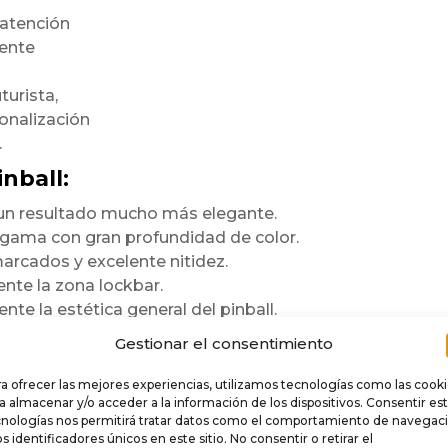
 atención
mente
turista,
onalización
.
nball:
n un resultado mucho más elegante.
a gama con gran profundidad de color.
arcados y excelente nitidez.
te la zona lockbar.
te la estética general del pinball.
ara durar
Gestionar el consentimiento
a ofrecer las mejores experiencias, utilizamos tecnologías como las cook
e
.
a almacenar y/o acceder a la información de los dispositivos. Consentir es
cnologías nos permitirá tratar datos como el comportamiento de navegac
 rigidez,
os identificadores únicos en este sitio. No consentir o retirar el