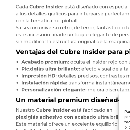
Cada
Cubre Insider
está diseñado con especial
a los detalles gráficos para integrarse perfecta
con la temática del pinball.
Ya sea un universo retro, de terror, fantástico o fu
este accesorio añade un toque elegante de pers
sin modificar la estructura original de la máquina
Ventajas del Cubre Insider para pi
Acabado premium:
oculta el insider rojo co
Plexiglás ultra brillante:
efecto visual de alt
Impresión HD:
detalles precisos, contrastes m
Instalación rápida:
transforma instantáneamen
Personalización elegante:
mejora discretamen
Un material premium diseñado p
Nuestro
Cubre Insider
está fabricado en
Par
plexiglás adhesivo con acabado ultra brillant
par
te
Este material ofrece un excelente equilibrio entre
o l