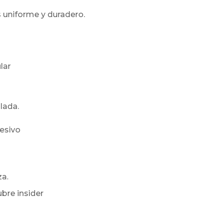
s uniforme y duradero.
lar
lada.
hesivo
a.
bre insider