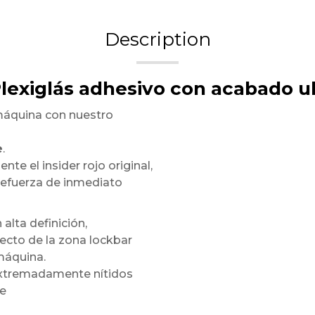
Description
Plexiglás adhesivo con acabado ul
máquina con nuestro
e
.
te el insider rojo original,
refuerza de inmediato
 alta definición,
ecto de la zona lockbar
máquina.
 extremadamente nítidos
te