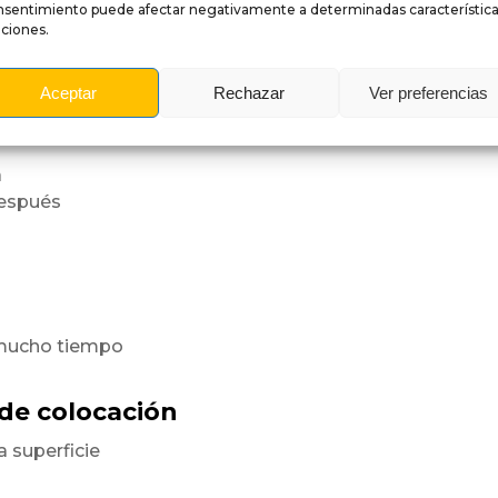
nsentimiento puede afectar negativamente a determinadas característica
ciones.
a superficie
orme.
Aceptar
Rechazar
Ver preferencias
es
a
después
 mucho tiempo
 de colocación
a superficie