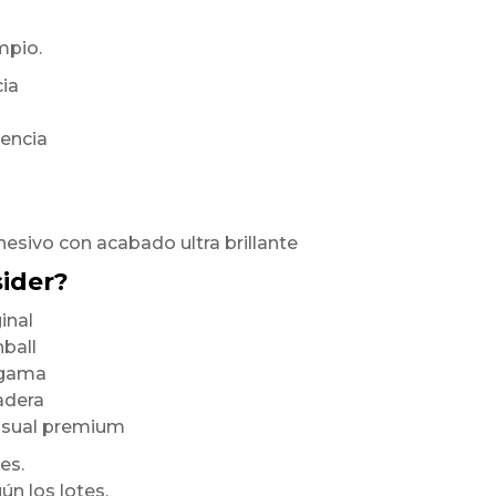
mpio.
cia
rencia
hesivo con acabado ultra brillante
sider?
inal
nball
a gama
radera
visual premium
es.
ún los lotes,