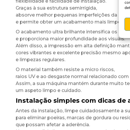
flexibilidade e facilidade de instalação.
co
Graças à sua estrutura semirrígida,
det
absorve melhor pequenas imperfeições da super
e permite obter um acabamento mais limpo e u
O acabamento ultra brilhante intensifica os cont
e proporciona maior profundidade aos visuais.
Além disso, a impressão em alta definição man
cores vibrantes e excelente precisão mesmo ap
e limpezas regulares.
O material também resiste a micro riscos,
raios UV e ao desgaste normal relacionado com a 
Assim, a sua máquina mantém durante muito 
um aspeto limpo e cuidado.
Instalação simples com dicas de 
Antes da instalação, limpe cuidadosamente a su
para eliminar poeiras, marcas de gordura ou res
que possam afetar a aderência.