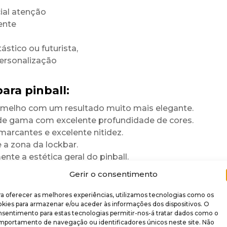
ial atenção
ente
ástico ou futurista,
personalização
ara pinball:
rmelho com um resultado muito mais elegante.
 de gama com excelente profundidade de cores.
marcantes e excelente nitidez.
a zona da lockbar.
te a estética geral do pinball.
para durar
Gerir o consentimento
a oferecer as melhores experiências, utilizamos tecnologias como os
 brilhante
.
kies para armazenar e/ou aceder às informações dos dispositivos. O
nsentimento para estas tecnologias permitir-nos-á tratar dados como o
re rigidez,
mportamento de navegação ou identificadores únicos neste site. Não