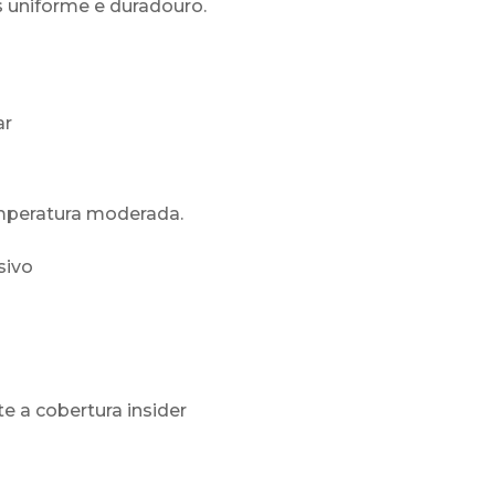
 uniforme e duradouro.
ar
mperatura moderada.
sivo
e a cobertura insider