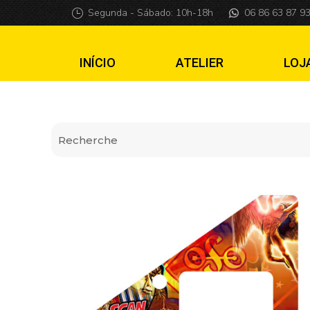
Insider pro Led Z
Segunda - Sábado: 10h-18h
06 86 63 87 9
INÍCIO
ATELIER
LOJ