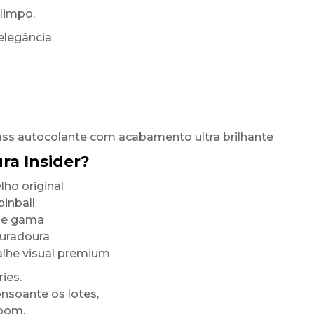
limpo.
elegância
ass autocolante com acabamento ultra brilhante
ra Insider?
ho original
inball
 de gama
duradoura
alhe visual premium
ies.
onsoante os lotes,
room.