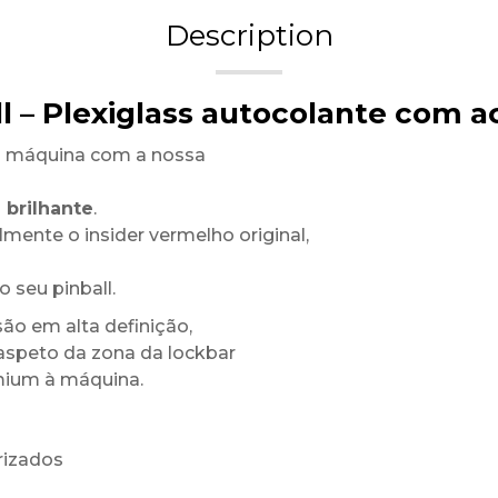
Description
ll – Plexiglass autocolante com 
a máquina com a nossa
 brilhante
.
mente o insider vermelho original,
 seu pinball.
ão em alta definição,
 aspeto da zona da lockbar
mium à máquina.
rizados