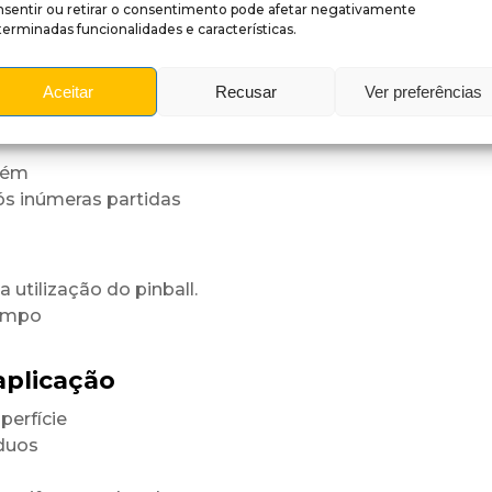
nsentir ou retirar o consentimento pode afetar negativamente
erminadas funcionalidades e características.
fície
niforme.
Aceitar
Recusar
Ver preferências
rastes
tém
ós inúmeras partidas
utilização do pinball.
tempo
aplicação
perfície
íduos