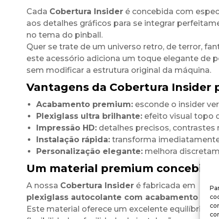
Cada
Cobertura Insider
é concebida com espec
aos detalhes gráficos para se integrar perfeitam
no tema do pinball.
Quer se trate de um universo retro, de terror, fant
este acessório adiciona um toque elegante de 
sem modificar a estrutura original da máquina.
Vantagens da Cobertura Insider p
Acabamento premium:
esconde o insider ve
Plexiglass ultra brilhante:
efeito visual topo
Impressão HD:
detalhes precisos, contrastes 
Instalação rápida:
transforma imediatamente 
Personalização elegante:
melhora discretamen
Um material premium concebido 
A nossa
Cobertura Insider
é fabricada em
Par
plexiglass autocolante com acabamento ultra
coo
co
Este material oferece um excelente equilíbrio ent
co